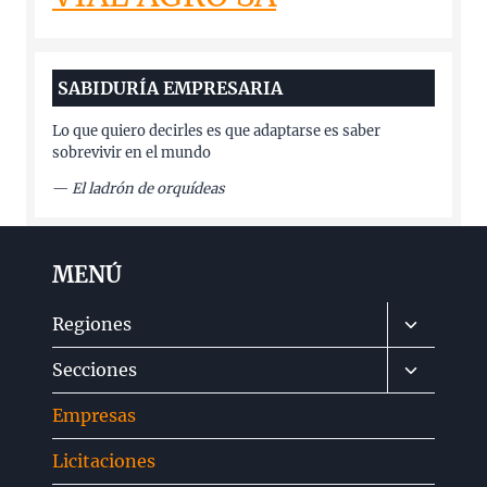
SABIDURÍA EMPRESARIA
Lo que quiero decirles es que adaptarse es saber
sobrevivir en el mundo
—
El ladrón de orquídeas
MENÚ
Alternar
Regiones
menú
Alternar
Secciones
hijo
menú
Empresas
hijo
Licitaciones