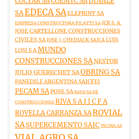
DINALE
COCYAR SA
COEMYC SA
EDECA SA
SA
ELEPRINT SA
JCR S. A.
EMPRESA CONSTRUCTORA PILATTI SA
JOSE CARTELLONE CONSTRUCCIONES
CIVILES SA
LUIS
JOSE J. CHEDIACK SAICA
MUNDO
LOSI S A
CONSTRUCCIONES SA
NESTOR
OBRING SA
JULIO GUERECHET SA
PANEDILE ARGENTINA SAICFEI
PECAM SA
POSE SA
RAVA SA DE
RIVA S A I I C F A
CONSTRUCCIONES
ROVIAL
ROVELLA CARRANZA SA
SA
SUPERCEMENTO SAIC
TECMA SA
VIAL AGRO SA