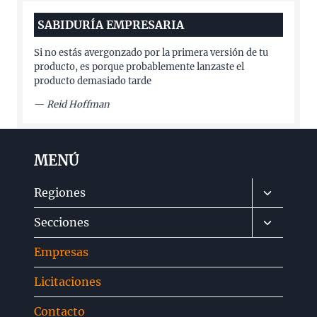
SABIDURÍA EMPRESARIA
Si no estás avergonzado por la primera versión de tu
producto, es porque probablemente lanzaste el
producto demasiado tarde
—
Reid Hoffman
MENÚ
Alternar
Regiones
menú
Alternar
Secciones
hijo
menú
Empresas
hijo
Licitaciones
Contacto