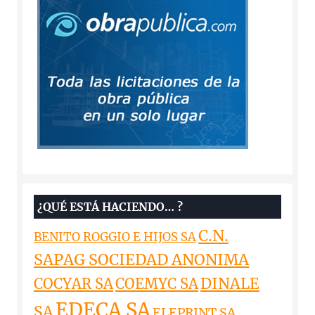
¿QUÉ ESTÁ HACIENDO… ?
C.N.
BENITO ROGGIO E HIJOS SA
SAPAG SOCIEDAD ANONIMA
DINALE
COCYAR SA
COEMYC SA
EDECA SA
SA
ELEPRINT SA