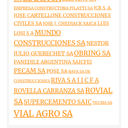
JCR S. A.
EMPRESA CONSTRUCTORA PILATTI SA
JOSE CARTELLONE CONSTRUCCIONES
CIVILES SA
LUIS
JOSE J. CHEDIACK SAICA
MUNDO
LOSI S A
CONSTRUCCIONES SA
NESTOR
OBRING SA
JULIO GUERECHET SA
PANEDILE ARGENTINA SAICFEI
PECAM SA
POSE SA
RAVA SA DE
RIVA S A I I C F A
CONSTRUCCIONES
ROVIAL
ROVELLA CARRANZA SA
SA
SUPERCEMENTO SAIC
TECMA SA
VIAL AGRO SA