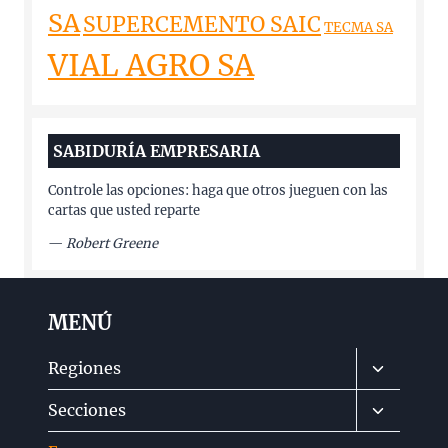
SA
SUPERCEMENTO SAIC
TECMA SA
VIAL AGRO SA
SABIDURÍA EMPRESARIA
Controle las opciones: haga que otros jueguen con las
cartas que usted reparte
—
Robert Greene
MENÚ
Alternar
Regiones
menú
Alternar
Secciones
hijo
menú