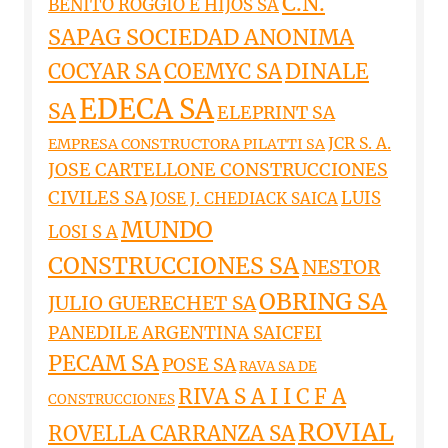
C.N.
BENITO ROGGIO E HIJOS SA
SAPAG SOCIEDAD ANONIMA
DINALE
COCYAR SA
COEMYC SA
EDECA SA
SA
ELEPRINT SA
JCR S. A.
EMPRESA CONSTRUCTORA PILATTI SA
JOSE CARTELLONE CONSTRUCCIONES
CIVILES SA
LUIS
JOSE J. CHEDIACK SAICA
MUNDO
LOSI S A
CONSTRUCCIONES SA
NESTOR
OBRING SA
JULIO GUERECHET SA
PANEDILE ARGENTINA SAICFEI
PECAM SA
POSE SA
RAVA SA DE
RIVA S A I I C F A
CONSTRUCCIONES
ROVIAL
ROVELLA CARRANZA SA