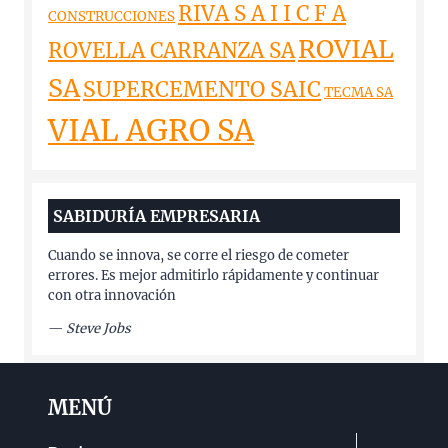
RIVA S A I I C F A
CONSTRUCCIONES
ROVIAL
ROVELLA CARRANZA SA
SA
SUPERCEMENTO SAIC
TECMA SA
VIAL AGRO SA
SABIDURÍA EMPRESARIA
Cuando se innova, se corre el riesgo de cometer
errores. Es mejor admitirlo rápidamente y continuar
con otra innovación
—
Steve Jobs
MENÚ