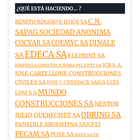
¿QUÉ ESTÁ HACIENDO… ?
C.N.
BENITO ROGGIO E HIJOS SA
SAPAG SOCIEDAD ANONIMA
DINALE
COCYAR SA
COEMYC SA
EDECA SA
SA
ELEPRINT SA
JCR S. A.
EMPRESA CONSTRUCTORA PILATTI SA
JOSE CARTELLONE CONSTRUCCIONES
CIVILES SA
LUIS
JOSE J. CHEDIACK SAICA
MUNDO
LOSI S A
CONSTRUCCIONES SA
NESTOR
OBRING SA
JULIO GUERECHET SA
PANEDILE ARGENTINA SAICFEI
PECAM SA
POSE SA
RAVA SA DE