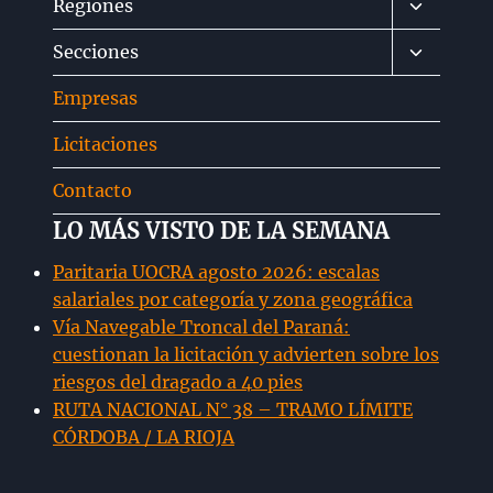
Alternar
Regiones
menú
Alternar
Secciones
hijo
menú
Empresas
hijo
Licitaciones
Contacto
LO MÁS VISTO DE LA SEMANA
Paritaria UOCRA agosto 2026: escalas
salariales por categoría y zona geográfica
Vía Navegable Troncal del Paraná:
cuestionan la licitación y advierten sobre los
riesgos del dragado a 40 pies
RUTA NACIONAL N° 38 – TRAMO LÍMITE
CÓRDOBA / LA RIOJA