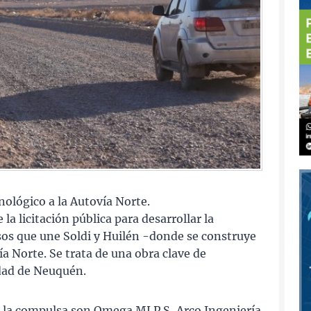
nológico a la Autovía Norte.
la licitación pública para desarrollar la
sos que une Soldi y Huilén -donde se construye
a Norte. Se trata de una obra clave de
udad de Neuquén.
n la compulsa son Omega MLP S, Arco Ingeniería