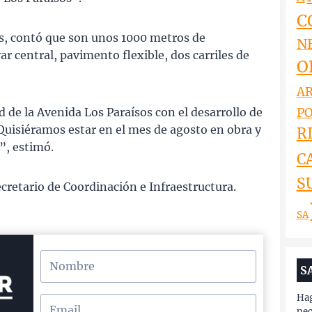
C
cas, contó que son unos 1000 metros de
N
r central, pavimento flexible, dos carriles de
O
AR
PO
 de la Avenida Los Paraísos con el desarrollo de
“Quisiéramos estar en el mes de agosto en obra y
RI
”, estimó.
C
S
ecretario de Coordinación e Infraestructura.
SA
S
Hag
nec