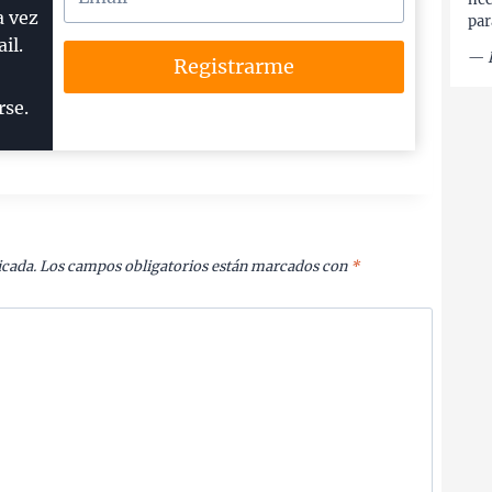
a vez
par
il.
—
Registrarme
rse.
icada.
Los campos obligatorios están marcados con
*