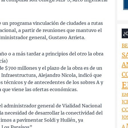
e un programa vinculación de ciudades a rutas
acional, a partir de reuniones que mantuvo el
¿
ministrador general, Gustavo Arrieta.
BE
año o a más tardar a principios del otro la obra
S
cía)
A
de $700 millones y el plazo de la obra es de un
C
 Infraestructura, Alejandro Nicola, indicó que
s técnicos y de antecedentes de los sobres A y
E
la que viene las ofertas económicas.
EM
JCR
el administrador general de Vialidad Nacional
CO
a necesidad de desarrollar la conectividad del
JO
imos a pavimentar Soldi y Huilén, ya
A
 Los Paraísos”.