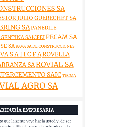
ONSTRUCCIONES SA
ESTOR JULIO GUERECHET SA
BRING SA
PANEDILE
PECAM SA
GENTINA SAICFEI
SE SA
RAVA SA DE CONSTRUCCIONES
VA S A I I C F A
ROVELLA
ROVIAL SA
ARRANZA SA
UPERCEMENTO SAIC
TECMA
VIAL AGRO SA
ABIDURÍA EMPRESARIA
a que la gente vaya hacia usted y, de ser
esario, utilice la carnada más adecuada