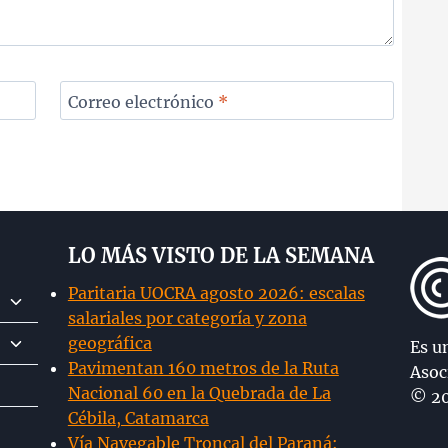
Correo electrónico
*
LO MÁS VISTO DE LA SEMANA
Paritaria UOCRA agosto 2026: escalas
Alternar
salariales por categoría y zona
menú
Alternar
geográfica
hijo
Es u
menú
Pavimentan 160 metros de la Ruta
Asoc
hijo
Nacional 60 en la Quebrada de La
© 20
Cébila, Catamarca
Vía Navegable Troncal del Paraná: