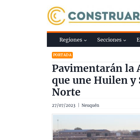
Saltar
al
contenido
Regiones
Secciones
E
PORTADA
Pavimentarán la 
que une Huilen y 
Norte
27/07/2023
Neuquén