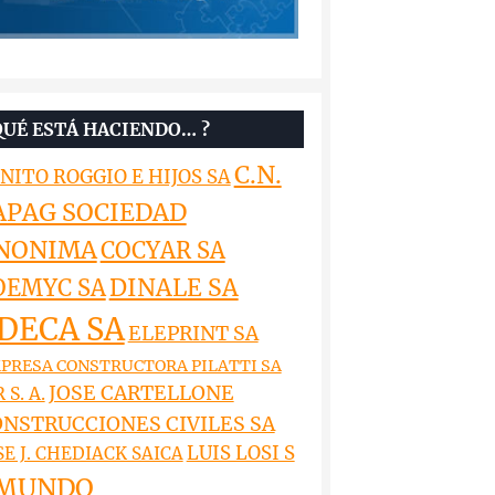
QUÉ ESTÁ HACIENDO… ?
C.N.
NITO ROGGIO E HIJOS SA
APAG SOCIEDAD
NONIMA
COCYAR SA
DINALE SA
OEMYC SA
DECA SA
ELEPRINT SA
PRESA CONSTRUCTORA PILATTI SA
JOSE CARTELLONE
 S. A.
NSTRUCCIONES CIVILES SA
LUIS LOSI S
SE J. CHEDIACK SAICA
MUNDO