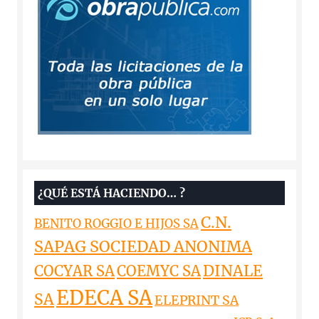
¿QUÉ ESTÁ HACIENDO… ?
C.N.
BENITO ROGGIO E HIJOS SA
SAPAG SOCIEDAD ANONIMA
DINALE
COCYAR SA
COEMYC SA
EDECA SA
SA
ELEPRINT SA