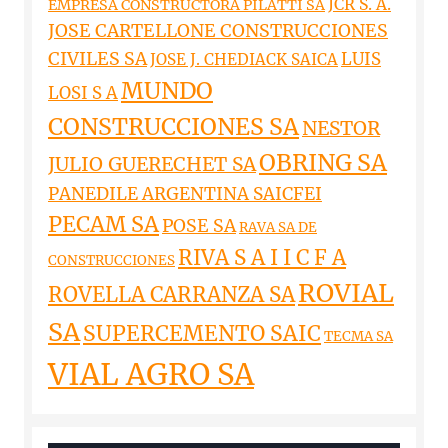
JCR S. A.
EMPRESA CONSTRUCTORA PILATTI SA
JOSE CARTELLONE CONSTRUCCIONES
CIVILES SA
LUIS
JOSE J. CHEDIACK SAICA
MUNDO
LOSI S A
CONSTRUCCIONES SA
NESTOR
OBRING SA
JULIO GUERECHET SA
PANEDILE ARGENTINA SAICFEI
PECAM SA
POSE SA
RAVA SA DE
RIVA S A I I C F A
CONSTRUCCIONES
ROVIAL
ROVELLA CARRANZA SA
SA
SUPERCEMENTO SAIC
TECMA SA
VIAL AGRO SA