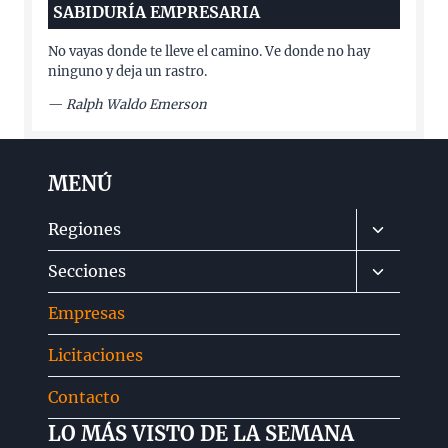
SABIDURÍA EMPRESARIA
No vayas donde te lleve el camino. Ve donde no hay
ninguno y deja un rastro.
—
Ralph Waldo Emerson
MENÚ
Alternar
Regiones
menú
Alternar
Secciones
hijo
menú
Empresas
hijo
Licitaciones
Contacto
LO MÁS VISTO DE LA SEMANA