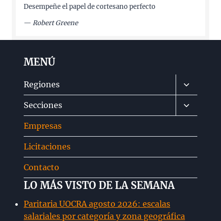
Desempeñe el papel de cortesano perfecto
—
Robert Greene
MENÚ
Alternar
Regiones
menú
Alternar
Secciones
hijo
menú
Empresas
hijo
Licitaciones
Contacto
LO MÁS VISTO DE LA SEMANA
Paritaria UOCRA agosto 2026: escalas
salariales por categoría y zona geográfica