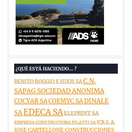
¿QUÉ ESTÁ HACIENDO… ?
C.N.
BENITO ROGGIO E HIJOS SA
SAPAG SOCIEDAD ANONIMA
DINALE
COCYAR SA
COEMYC SA
EDECA SA
SA
ELEPRINT SA
JCR S. A.
EMPRESA CONSTRUCTORA PILATTI SA
JOSE CARTELLONE CONSTRUCCIONES