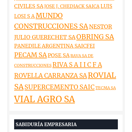
CIVILES SA
LUIS
JOSE J. CHEDIACK SAICA
MUNDO
LOSI S A
CONSTRUCCIONES SA
NESTOR
OBRING SA
JULIO GUERECHET SA
PANEDILE ARGENTINA SAICFEI
PECAM SA
POSE SA
RAVA SA DE
RIVA S A I I C F A
CONSTRUCCIONES
ROVIAL
ROVELLA CARRANZA SA
SA
SUPERCEMENTO SAIC
TECMA SA
VIAL AGRO SA
SABIDURÍA EMPRESARIA