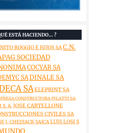
QUÉ ESTÁ HACIENDO… ?
C.N.
NITO ROGGIO E HIJOS SA
APAG SOCIEDAD
NONIMA
COCYAR SA
DINALE SA
OEMYC SA
DECA SA
ELEPRINT SA
PRESA CONSTRUCTORA PILATTI SA
JOSE CARTELLONE
 S. A.
NSTRUCCIONES CIVILES SA
LUIS LOSI S
SE J. CHEDIACK SAICA
MUNDO