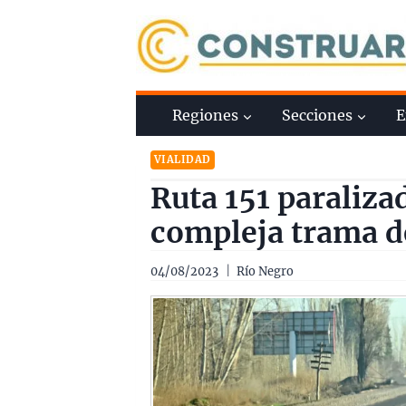
Saltar
al
contenido
Regiones
Secciones
E
VIALIDAD
Ruta 151 paraliza
compleja trama de
04/08/2023
Río Negro