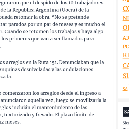
eguraron que el despido de los 10 trabajadores
C
de la Republica Argentina (Uocra) de la
 pueda retomar la obra. “No se pretende
N
star parados por un par de meses y es mucho el
O
ir. Cuando se retomen los trabajos y haya algo
AR
 los primeros que van a ser llamados para
.
PO
RI
os arreglos en la Ruta 151. Denunciaban que la
C
 banquinas desniveladas y las ondulaciones
S
lzada.
SA
o comenzaron los arreglos desde el ingreso a
 anunciaron aquella vez, luego se movilizaría la
reglos incluián el mantenimiento de las
S
, texturizado y fresado. El plazo límite de
 12 meses.
Sie
ma