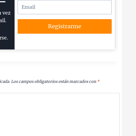
a vez
il.
Registrarme
rse.
icada.
Los campos obligatorios están marcados con
*