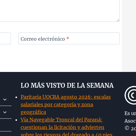
Correo electrónico
*
LO MÁS VISTO DE LA SEMANA
Paritaria UOCRA agosto 2026: escalas
Alternar
salariales por categoría y zona
menú
Alternar
geográfica
hijo
Es u
menú
Vía Navegable Troncal del Paraná:
Asoc
hijo
cuestionan la licitación y advierten
© 20
sobre los riesgos del dragado a 40 pies