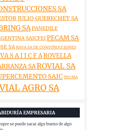
ONSTRUCCIONES SA
ESTOR JULIO GUERECHET SA
BRING SA
PANEDILE
PECAM SA
GENTINA SAICFEI
SE SA
RAVA SA DE CONSTRUCCIONES
VA S A I I C F A
ROVELLA
ROVIAL SA
ARRANZA SA
UPERCEMENTO SAIC
TECMA
VIAL AGRO SA
ABIDURÍA EMPRESARIA
mpre se puede sacar algo bueno de algo
lo