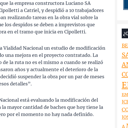
ó que la empresa constructora Luciano SA
ipolletti a Catriel, y despidió a 10 trabajadores
n realizando tareas en la obra vial sobre la
ue los despidos se deben a imprevistos que
ra en el tramo que inicia en Cipolletti.
¿
BE
a Vialidad Nacional un estudio de modificación
S
do una mejora en el proyecto contratado. La
 de la ruta no es el mismo a cuando se realizó
A
Pasaron años y actualmente el deterioro de la
C
e decidió suspender la obra por un par de meses
E
esos detalles”.
EM
Nacional está evaluando la modificación del
JCR
a la mayor cantidad de baches que hoy tiene la
CO
 pero por el momento no hay nada definido.
JO
A