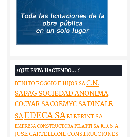
¿QUÉ ESTÁ HACIENDO… ?
C.N.
BENITO ROGGIO E HIJOS SA
SAPAG SOCIEDAD ANONIMA
DINALE
COCYAR SA
COEMYC SA
EDECA SA
SA
ELEPRINT SA
JCR S. A.
EMPRESA CONSTRUCTORA PILATTI SA
JOSE CARTELLONE CONSTRUCCIONES