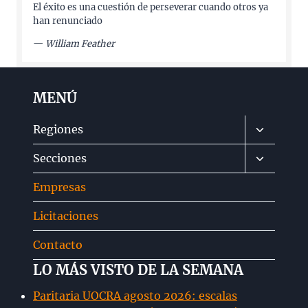
El éxito es una cuestión de perseverar cuando otros ya
han renunciado
—
William Feather
MENÚ
Alternar
Regiones
menú
Alternar
Secciones
hijo
menú
Empresas
hijo
Licitaciones
Contacto
LO MÁS VISTO DE LA SEMANA
Paritaria UOCRA agosto 2026: escalas