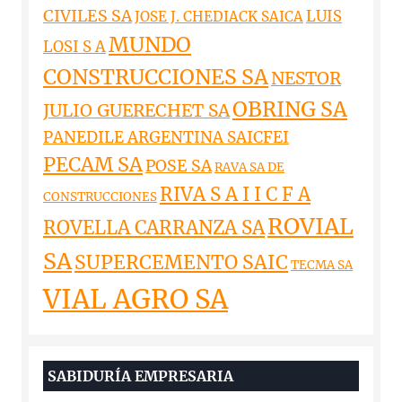
CIVILES SA
LUIS
JOSE J. CHEDIACK SAICA
MUNDO
LOSI S A
CONSTRUCCIONES SA
NESTOR
OBRING SA
JULIO GUERECHET SA
PANEDILE ARGENTINA SAICFEI
PECAM SA
POSE SA
RAVA SA DE
RIVA S A I I C F A
CONSTRUCCIONES
ROVIAL
ROVELLA CARRANZA SA
SA
SUPERCEMENTO SAIC
TECMA SA
VIAL AGRO SA
SABIDURÍA EMPRESARIA