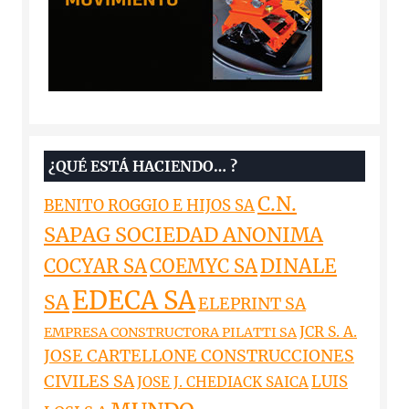
¿QUÉ ESTÁ HACIENDO… ?
C.N.
BENITO ROGGIO E HIJOS SA
SAPAG SOCIEDAD ANONIMA
DINALE
COCYAR SA
COEMYC SA
EDECA SA
SA
ELEPRINT SA
JCR S. A.
EMPRESA CONSTRUCTORA PILATTI SA
JOSE CARTELLONE CONSTRUCCIONES
CIVILES SA
LUIS
JOSE J. CHEDIACK SAICA