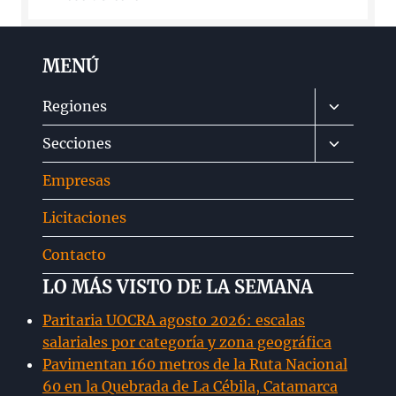
MENÚ
Alternar
Regiones
menú
Alternar
Secciones
hijo
menú
Empresas
hijo
Licitaciones
Contacto
LO MÁS VISTO DE LA SEMANA
Paritaria UOCRA agosto 2026: escalas
salariales por categoría y zona geográfica
Pavimentan 160 metros de la Ruta Nacional
60 en la Quebrada de La Cébila, Catamarca