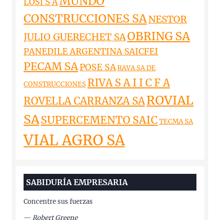
MUNDO
LOSI S A
CONSTRUCCIONES SA
NESTOR
OBRING SA
JULIO GUERECHET SA
PANEDILE ARGENTINA SAICFEI
PECAM SA
POSE SA
RAVA SA DE
RIVA S A I I C F A
CONSTRUCCIONES
ROVIAL
ROVELLA CARRANZA SA
SA
SUPERCEMENTO SAIC
TECMA SA
VIAL AGRO SA
SABIDURÍA EMPRESARIA
Concentre sus fuerzas
—
Robert Greene