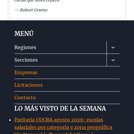
cartas que usted reparte
—
Robert Greene
MENÚ
Alternar
Regiones
menú
Alternar
Secciones
hijo
menú
Empresas
hijo
Licitaciones
Contacto
LO MÁS VISTO DE LA SEMANA
Paritaria UOCRA agosto 2026: escalas
salariales por categoría y zona geográfica