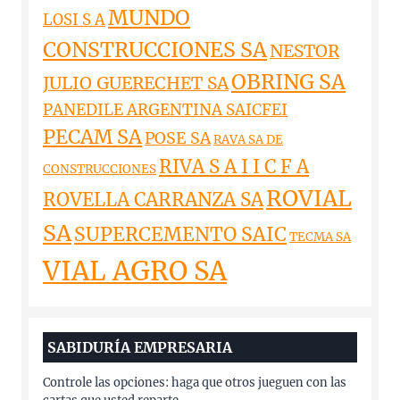
MUNDO
LOSI S A
CONSTRUCCIONES SA
NESTOR
OBRING SA
JULIO GUERECHET SA
PANEDILE ARGENTINA SAICFEI
PECAM SA
POSE SA
RAVA SA DE
RIVA S A I I C F A
CONSTRUCCIONES
ROVIAL
ROVELLA CARRANZA SA
SA
SUPERCEMENTO SAIC
TECMA SA
VIAL AGRO SA
SABIDURÍA EMPRESARIA
Controle las opciones: haga que otros jueguen con las