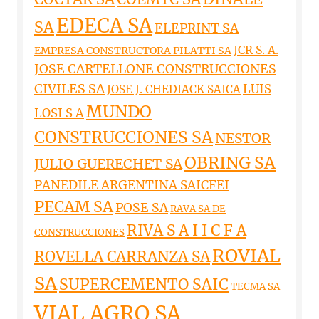
EDECA SA
SA
ELEPRINT SA
JCR S. A.
EMPRESA CONSTRUCTORA PILATTI SA
JOSE CARTELLONE CONSTRUCCIONES
CIVILES SA
LUIS
JOSE J. CHEDIACK SAICA
MUNDO
LOSI S A
CONSTRUCCIONES SA
NESTOR
OBRING SA
JULIO GUERECHET SA
PANEDILE ARGENTINA SAICFEI
PECAM SA
POSE SA
RAVA SA DE
RIVA S A I I C F A
CONSTRUCCIONES
ROVIAL
ROVELLA CARRANZA SA
SA
SUPERCEMENTO SAIC
TECMA SA
VIAL AGRO SA