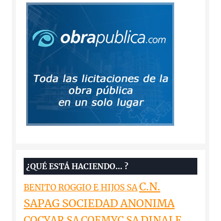
¿QUÉ ESTÁ HACIENDO… ?
C.N.
BENITO ROGGIO E HIJOS SA
SAPAG SOCIEDAD ANONIMA
DINALE
COCYAR SA
COEMYC SA