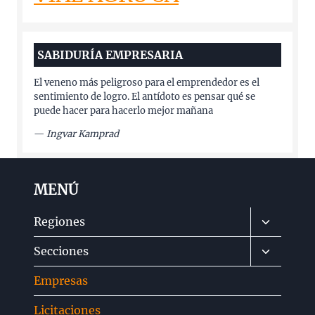
SABIDURÍA EMPRESARIA
El veneno más peligroso para el emprendedor es el
sentimiento de logro. El antídoto es pensar qué se
puede hacer para hacerlo mejor mañana
—
Ingvar Kamprad
MENÚ
Alternar
Regiones
menú
Alternar
Secciones
hijo
menú
Empresas
hijo
Licitaciones