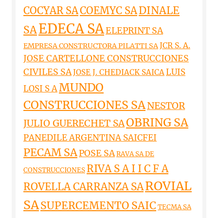
DINALE
COCYAR SA
COEMYC SA
EDECA SA
SA
ELEPRINT SA
JCR S. A.
EMPRESA CONSTRUCTORA PILATTI SA
JOSE CARTELLONE CONSTRUCCIONES
CIVILES SA
LUIS
JOSE J. CHEDIACK SAICA
MUNDO
LOSI S A
CONSTRUCCIONES SA
NESTOR
OBRING SA
JULIO GUERECHET SA
PANEDILE ARGENTINA SAICFEI
PECAM SA
POSE SA
RAVA SA DE
RIVA S A I I C F A
CONSTRUCCIONES
ROVIAL
ROVELLA CARRANZA SA
SA
SUPERCEMENTO SAIC
TECMA SA