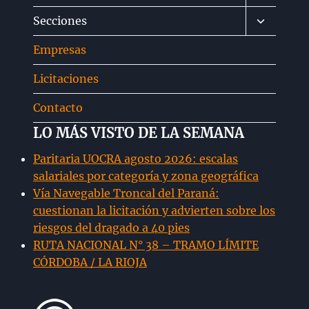
menú
Alternar
Secciones
hijo
menú
Empresas
hijo
Licitaciones
Contacto
LO MÁS VISTO DE LA SEMANA
Paritaria UOCRA agosto 2026: escalas
salariales por categoría y zona geográfica
Vía Navegable Troncal del Paraná:
cuestionan la licitación y advierten sobre los
riesgos del dragado a 40 pies
RUTA NACIONAL N° 38 – TRAMO LÍMITE
CÓRDOBA / LA RIOJA