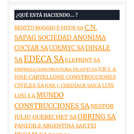
¿QUÉ ESTÁ HACIENDO… ?
C.N.
BENITO ROGGIO E HIJOS SA
SAPAG SOCIEDAD ANONIMA
DINALE
COCYAR SA
COEMYC SA
EDECA SA
SA
ELEPRINT SA
JCR S. A.
EMPRESA CONSTRUCTORA PILATTI SA
JOSE CARTELLONE CONSTRUCCIONES
CIVILES SA
LUIS
JOSE J. CHEDIACK SAICA
MUNDO
LOSI S A
CONSTRUCCIONES SA
NESTOR
OBRING SA
JULIO GUERECHET SA
PANEDILE ARGENTINA SAICFEI