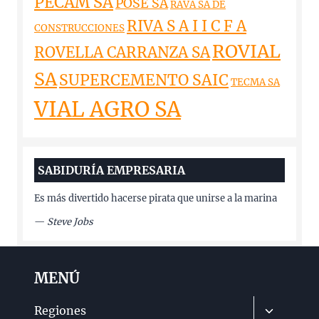
PECAM SA
POSE SA
RAVA SA DE
RIVA S A I I C F A
CONSTRUCCIONES
ROVIAL
ROVELLA CARRANZA SA
SA
SUPERCEMENTO SAIC
TECMA SA
VIAL AGRO SA
SABIDURÍA EMPRESARIA
Es más divertido hacerse pirata que unirse a la marina
—
Steve Jobs
MENÚ
Alternar
Regiones