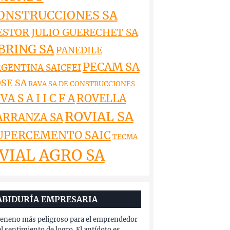
ONSTRUCCIONES SA
ESTOR JULIO GUERECHET SA
BRING SA
PANEDILE
PECAM SA
GENTINA SAICFEI
SE SA
RAVA SA DE CONSTRUCCIONES
VA S A I I C F A
ROVELLA
ROVIAL SA
ARRANZA SA
UPERCEMENTO SAIC
TECMA
VIAL AGRO SA
ABIDURÍA EMPRESARIA
veneno más peligroso para el emprendedor
el sentimiento de logro. El antídoto es