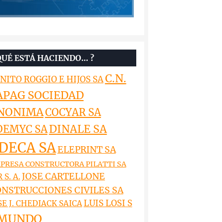
QUÉ ESTÁ HACIENDO… ?
C.N.
NITO ROGGIO E HIJOS SA
APAG SOCIEDAD
NONIMA
COCYAR SA
DINALE SA
OEMYC SA
DECA SA
ELEPRINT SA
PRESA CONSTRUCTORA PILATTI SA
JOSE CARTELLONE
 S. A.
NSTRUCCIONES CIVILES SA
LUIS LOSI S
SE J. CHEDIACK SAICA
MUNDO