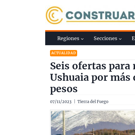
Saltar
al
contenido
Regiones
Secciones
E
ACTUALIDAD
Seis ofertas para 
Ushuaia por más 
pesos
07/11/2023
Tierra del Fuego