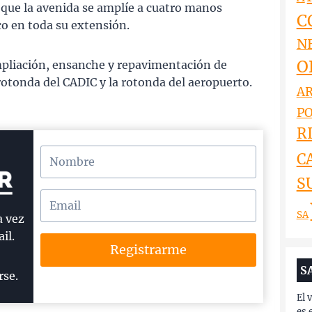
s que la avenida se amplíe a cuatro manos
C
co en toda su extensión.
N
O
 ampliación, ensanche y repavimentación de
 rotonda del CADIC y la rotonda del aeropuerto.
AR
PO
RI
C
S
SA
a vez
il.
Registrarme
S
rse.
El 
es 