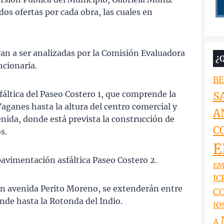
os ofertas por cada obra, las cuales en
van a ser analizadas por la Comisión Evaluadora
¿
ncionaria.
BE
fáltica del Paseo Costero 1, que comprende la
S
aganes hasta la altura del centro comercial y
A
nida, donde está prevista la construcción de
C
s.
E
pavimentación asfáltica Paseo Costero 2.
EM
JCR
 en avenida Perito Moreno, se extenderán entre
CO
nde hasta la Rotonda del Indio.
JO
A