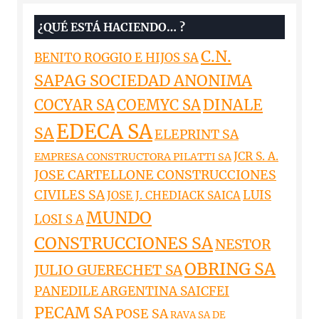
¿QUÉ ESTÁ HACIENDO… ?
C.N.
BENITO ROGGIO E HIJOS SA
SAPAG SOCIEDAD ANONIMA
DINALE
COCYAR SA
COEMYC SA
EDECA SA
SA
ELEPRINT SA
JCR S. A.
EMPRESA CONSTRUCTORA PILATTI SA
JOSE CARTELLONE CONSTRUCCIONES
CIVILES SA
LUIS
JOSE J. CHEDIACK SAICA
MUNDO
LOSI S A
CONSTRUCCIONES SA
NESTOR
OBRING SA
JULIO GUERECHET SA
PANEDILE ARGENTINA SAICFEI
PECAM SA
POSE SA
RAVA SA DE