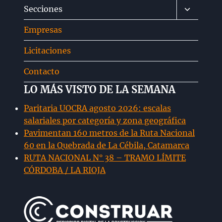
Alternar
Secciones
hijo
menú
Empresas
hijo
Licitaciones
Contacto
LO MÁS VISTO DE LA SEMANA
Paritaria UOCRA agosto 2026: escalas
salariales por categoría y zona geográfica
Pavimentan 160 metros de la Ruta Nacional
60 en la Quebrada de La Cébila, Catamarca
RUTA NACIONAL N° 38 – TRAMO LÍMITE
CÓRDOBA / LA RIOJA