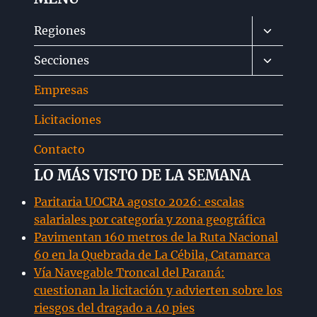
Alternar
Regiones
menú
Alternar
Secciones
hijo
menú
Empresas
hijo
Licitaciones
Contacto
LO MÁS VISTO DE LA SEMANA
Paritaria UOCRA agosto 2026: escalas
salariales por categoría y zona geográfica
Pavimentan 160 metros de la Ruta Nacional
60 en la Quebrada de La Cébila, Catamarca
Vía Navegable Troncal del Paraná:
cuestionan la licitación y advierten sobre los
riesgos del dragado a 40 pies