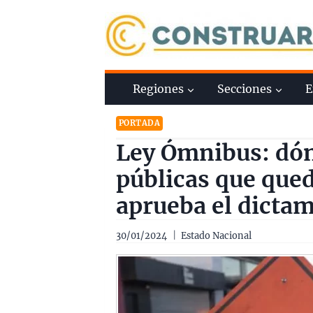
Saltar
al
contenido
Regiones
Secciones
E
PORTADA
Ley Ómnibus: dón
públicas que queda
aprueba el dictam
30/01/2024
Estado Nacional