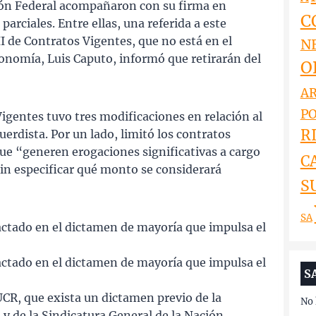
ión Federal acompañaron con su firma en
C
arciales. Entre ellas, una referida a este
II de Contratos Vigentes, que no está en el
N
conomía, Luis Caputo, informó que retirarán del
O
AR
PO
 Vigentes tuvo tres modificaciones en relación al
RI
uerdista. Por un lado, limitó los contratos
 que “generen erogaciones significativas a cargo
C
sin especificar qué monto se considerará
S
SA
actado en el dictamen de mayoría que impulsa el
actado en el dictamen de mayoría que impulsa el
S
CR, que exista un dictamen previo de la
No 
 y de la Sindicatura General de la Nación