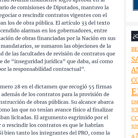
ario de comisiones de Diputados, mantuvo la
egociar o rescindir contratos vigentes con el
n los de obra pública. El artículo 33 del texto
ncendido alarmas en los gobernadores, entre
¿
zación de obras financiadas por la Nación en sus
s mandatarios, se sumaron las objeciones de la
BE
d de las facultades de revisión de contratos que
S
je de “inseguridad jurídica” que daba, así como
A
por la responsabilidad contractual”.
C
número 28 en el dictamen que recogió 55 firmas
E
, además de los contratos para la provisión de
nstrucción de obras públicas. Su alcance abarca
EM
omo las que no tenían avance físico al finalizar
JCR
aban licitadas. El argumento esgrimido por el
CO
r o rescindir los contratos es que le habrían
JO
Si bien tanto los integrantes del PRO, como la
A