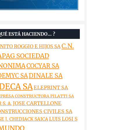
QUÉ ESTÁ HACIENDO… ?
C.N.
NITO ROGGIO E HIJOS SA
APAG SOCIEDAD
NONIMA
COCYAR SA
DINALE SA
OEMYC SA
DECA SA
ELEPRINT SA
PRESA CONSTRUCTORA PILATTI SA
JOSE CARTELLONE
 S. A.
NSTRUCCIONES CIVILES SA
LUIS LOSI S
SE J. CHEDIACK SAICA
MUNDO