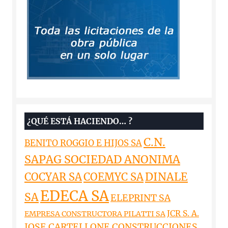
¿QUÉ ESTÁ HACIENDO… ?
C.N.
BENITO ROGGIO E HIJOS SA
SAPAG SOCIEDAD ANONIMA
DINALE
COCYAR SA
COEMYC SA
EDECA SA
SA
ELEPRINT SA
JCR S. A.
EMPRESA CONSTRUCTORA PILATTI SA
JOSE CARTELLONE CONSTRUCCIONES