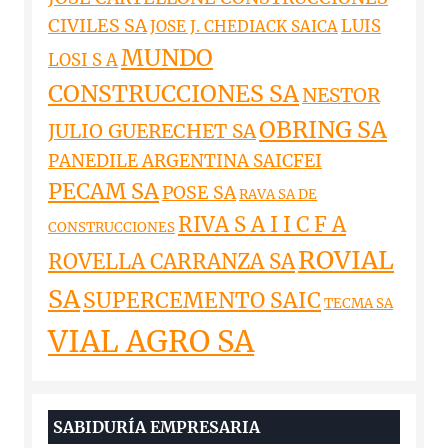
CIVILES SA
LUIS
JOSE J. CHEDIACK SAICA
MUNDO
LOSI S A
CONSTRUCCIONES SA
NESTOR
OBRING SA
JULIO GUERECHET SA
PANEDILE ARGENTINA SAICFEI
PECAM SA
POSE SA
RAVA SA DE
RIVA S A I I C F A
CONSTRUCCIONES
ROVIAL
ROVELLA CARRANZA SA
SA
SUPERCEMENTO SAIC
TECMA SA
VIAL AGRO SA
SABIDURÍA EMPRESARIA