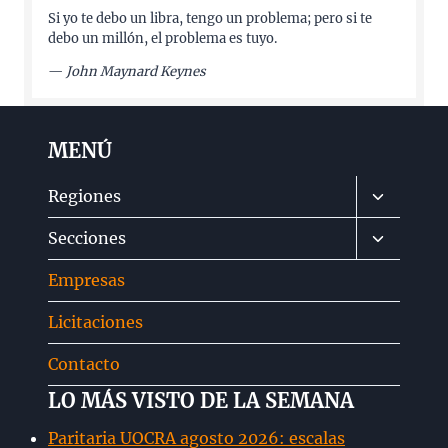
Si yo te debo un libra, tengo un problema; pero si te
debo un millón, el problema es tuyo.
—
John Maynard Keynes
MENÚ
Alternar
Regiones
menú
Alternar
Secciones
hijo
menú
Empresas
hijo
Licitaciones
Contacto
LO MÁS VISTO DE LA SEMANA
Paritaria UOCRA agosto 2026: escalas