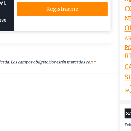
il.
C
Registrarme
N
rse.
O
AR
PO
RI
icada.
Los campos obligatorios están marcados con
*
C
S
SA
S
Evi