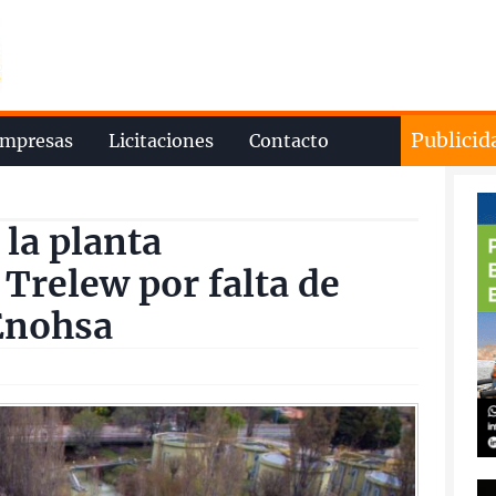
Publicid
mpresas
Licitaciones
Contacto
 la planta
 Trelew por falta de
 Enohsa