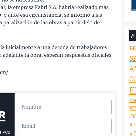
al, la empresa Fabri S.A. habría realizado más
 y ante esa circunstancia, se informó a las
paralización de las obras a partir del 1 de
¿
ía inicialmente a una decena de trabajadores,
BE
a adelante la obra, esperan respuestas oficiales.
S
A
com/
C
E
EM
JCR
CO
JO
a vez
A