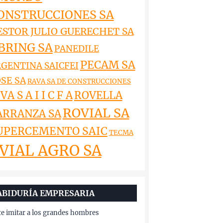
ONSTRUCCIONES SA
ESTOR JULIO GUERECHET SA
BRING SA
PANEDILE
PECAM SA
GENTINA SAICFEI
SE SA
RAVA SA DE CONSTRUCCIONES
VA S A I I C F A
ROVELLA
ROVIAL SA
ARRANZA SA
UPERCEMENTO SAIC
TECMA
VIAL AGRO SA
ABIDURÍA EMPRESARIA
te imitar a los grandes hombres