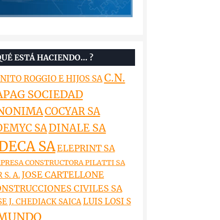
QUÉ ESTÁ HACIENDO… ?
C.N.
NITO ROGGIO E HIJOS SA
APAG SOCIEDAD
NONIMA
COCYAR SA
DINALE SA
OEMYC SA
DECA SA
ELEPRINT SA
PRESA CONSTRUCTORA PILATTI SA
JOSE CARTELLONE
 S. A.
NSTRUCCIONES CIVILES SA
LUIS LOSI S
SE J. CHEDIACK SAICA
MUNDO