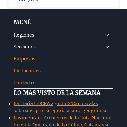
MENÚ
Alternar
Regiones
menú
Alternar
Secciones
hijo
menú
Empresas
hijo
Licitaciones
Contacto
LO MÁS VISTO DE LA SEMANA
Paritaria UOCRA agosto 2026: escalas
salariales por categoría y zona geográfica
Pavimentan 160 metros de la Ruta Nacional
60 en la Quebrada de La Cébila, Catamarca