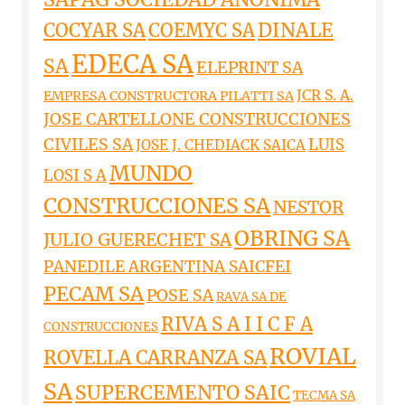
DINALE
COCYAR SA
COEMYC SA
EDECA SA
SA
ELEPRINT SA
JCR S. A.
EMPRESA CONSTRUCTORA PILATTI SA
JOSE CARTELLONE CONSTRUCCIONES
CIVILES SA
LUIS
JOSE J. CHEDIACK SAICA
MUNDO
LOSI S A
CONSTRUCCIONES SA
NESTOR
OBRING SA
JULIO GUERECHET SA
PANEDILE ARGENTINA SAICFEI
PECAM SA
POSE SA
RAVA SA DE
RIVA S A I I C F A
CONSTRUCCIONES
ROVIAL
ROVELLA CARRANZA SA
SA
SUPERCEMENTO SAIC
TECMA SA