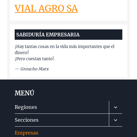
VIAL AGRO SA
SABIDURÍA EMPRESARIA
¡Hay tantas cosas en la vida más importantes que el
dinero!
¡Pero cuestan tanto!.
—
Groucho Marx
MENÚ
Alternar
Regiones
menú
Alternar
Secciones
hijo
menú
Empresas
hijo