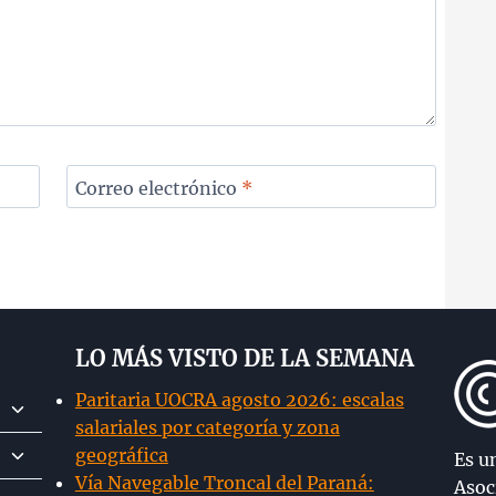
Correo electrónico
*
LO MÁS VISTO DE LA SEMANA
Paritaria UOCRA agosto 2026: escalas
Alternar
salariales por categoría y zona
menú
Alternar
geográfica
hijo
Es u
menú
Vía Navegable Troncal del Paraná:
Asoc