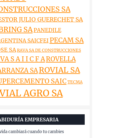
ONSTRUCCIONES SA
ESTOR JULIO GUERECHET SA
BRING SA
PANEDILE
PECAM SA
GENTINA SAICFEI
SE SA
RAVA SA DE CONSTRUCCIONES
VA S A I I C F A
ROVELLA
ROVIAL SA
ARRANZA SA
UPERCEMENTO SAIC
TECMA
VIAL AGRO SA
ABIDURÍA EMPRESARIA
vida cambiará cuando tu cambies