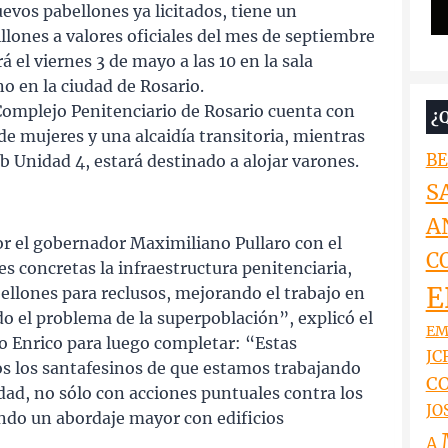
evos pabellones ya licitados, tiene un
lones a valores oficiales del mes de septiembre
rá el viernes 3 de mayo a las 10 en la sala
o en la ciudad de Rosario.
Complejo Penitenciario de Rosario cuenta con
¿
e mujeres y una alcaidía transitoria, mientras
BE
 Unidad 4, estará destinado a alojar varones.
S
A
or el gobernador Maximiliano Pullaro con el
C
s concretas la infraestructura penitenciaria,
E
lones para reclusos, mejorando el trabajo en
do el problema de la superpoblación”, explicó el
EM
o Enrico para luego completar: “Estas
JCR
os los santafesinos de que estamos trabajando
CO
ad, no sólo con acciones puntuales contra los
JO
ndo un abordaje mayor con edificios
A