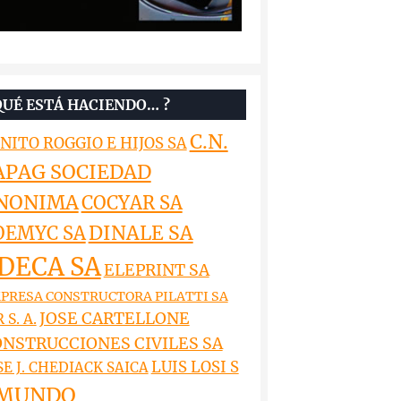
QUÉ ESTÁ HACIENDO… ?
C.N.
NITO ROGGIO E HIJOS SA
APAG SOCIEDAD
NONIMA
COCYAR SA
DINALE SA
OEMYC SA
DECA SA
ELEPRINT SA
PRESA CONSTRUCTORA PILATTI SA
JOSE CARTELLONE
 S. A.
NSTRUCCIONES CIVILES SA
LUIS LOSI S
SE J. CHEDIACK SAICA
MUNDO