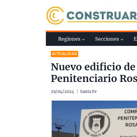
Saltar
al
contenido
Regiones
Secciones
E
ACTUALIDAD
Nuevo edificio de
Penitenciario Ro
29/04/2024
Santa Fe