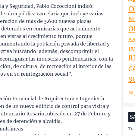
cia y Seguridad, Pablo Cococcioni indicó:
C
 obra pública carcelaria que incluye varias
N
neración de más de 3.600 nuevas plazas
O
300 detenidos en comisarías que actualmente
n vistas al crecimiento futuro, porque
AR
umentando la población privada de libertad y
PO
ectiva buscando, además, descomprimir el
RI
econfigurar las industrias penitenciarias, con la
ión, de cultura, de recreación al interior de las
C
nos en su reintegración social”.
S
SA
cción Provincial de Arquitectura e Ingeniería
n de un nuevo edificio de control para visita y
nitenciario Rosario, ubicado en 27 de Febrero y
S
s de detención y alcaidía.
imultáneas:
Tu 