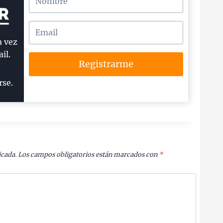
a vez
il.
Registrarme
rse.
icada.
Los campos obligatorios están marcados con
*