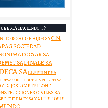
QUÉ ESTÁ HACIENDO… ?
C.N.
NITO ROGGIO E HIJOS SA
APAG SOCIEDAD
NONIMA
COCYAR SA
DINALE SA
OEMYC SA
DECA SA
ELEPRINT SA
PRESA CONSTRUCTORA PILATTI SA
JOSE CARTELLONE
 S. A.
NSTRUCCIONES CIVILES SA
LUIS LOSI S
SE J. CHEDIACK SAICA
MUNDO