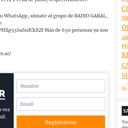
C
n tu WhatsApp, súmate al grupo de RADIO GABAL,
N
e
O
PHXp55SaSnfCkXZf Más de 650 personas ya son
AR
PO
m.ar/
RI
C
S
SA
a vez
S
il.
Registrarme
Tod
dif