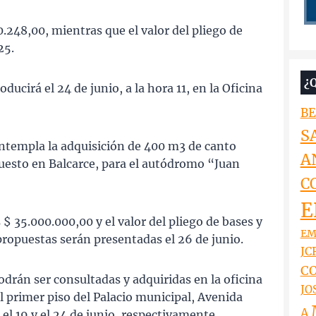
0.248,00, mientras que el valor del pliego de
25.
¿
ducirá el 24 de junio, a la hora 11, en la Oficina
BE
S
contempla la adquisición de 400 m3 de canto
A
puesto en Balcarce, para el autódromo “Juan
C
E
 $ 35.000.000,00 y el valor del pliego de bases y
EM
propuestas serán presentadas el 26 de junio.
JCR
CO
drán ser consultadas y adquiridas en la oficina
JO
l primer piso del Palacio municipal, Avenida
A
a el 19 y el 24 de junio, respectivamente.