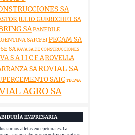
ONSTRUCCIONES SA
ESTOR JULIO GUERECHET SA
BRING SA
PANEDILE
PECAM SA
GENTINA SAICFEI
SE SA
RAVA SA DE CONSTRUCCIONES
VA S A I I C F A
ROVELLA
ROVIAL SA
ARRANZA SA
UPERCEMENTO SAIC
TECMA
VIAL AGRO SA
ABIDURÍA EMPRESARIA
os somos atletas excepcionales. La
erencia es que algunos se entrenan y otros