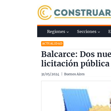
Saltar
al
contenido
Regiones
Secciones
E
ACTUALIDAD
Balcarce: Dos nu
licitación pública
31/05/2024
Buenos Aires