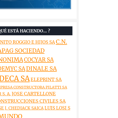
QUÉ ESTÁ HACIENDO… ?
C.N.
NITO ROGGIO E HIJOS SA
APAG SOCIEDAD
NONIMA
COCYAR SA
DINALE SA
OEMYC SA
DECA SA
ELEPRINT SA
PRESA CONSTRUCTORA PILATTI SA
JOSE CARTELLONE
 S. A.
NSTRUCCIONES CIVILES SA
LUIS LOSI S
SE J. CHEDIACK SAICA
MUNDO