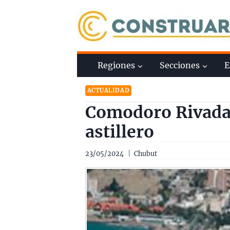
Saltar
al
contenido
Regiones
Secciones
E
ACTUALIDAD
Comodoro Rivadav
astillero
23/05/2024
Chubut