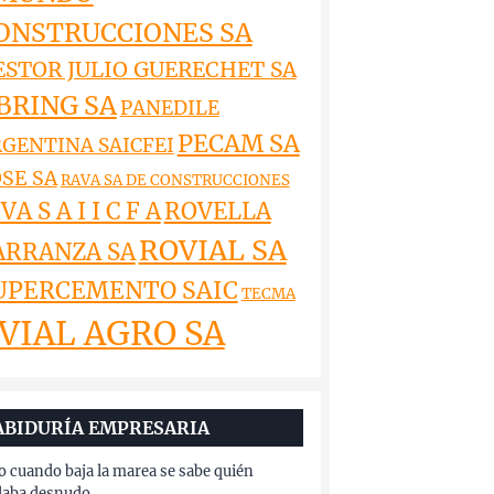
ONSTRUCCIONES SA
ESTOR JULIO GUERECHET SA
BRING SA
PANEDILE
PECAM SA
GENTINA SAICFEI
SE SA
RAVA SA DE CONSTRUCCIONES
VA S A I I C F A
ROVELLA
ROVIAL SA
ARRANZA SA
UPERCEMENTO SAIC
TECMA
VIAL AGRO SA
ABIDURÍA EMPRESARIA
o cuando baja la marea se sabe quién
aba desnudo