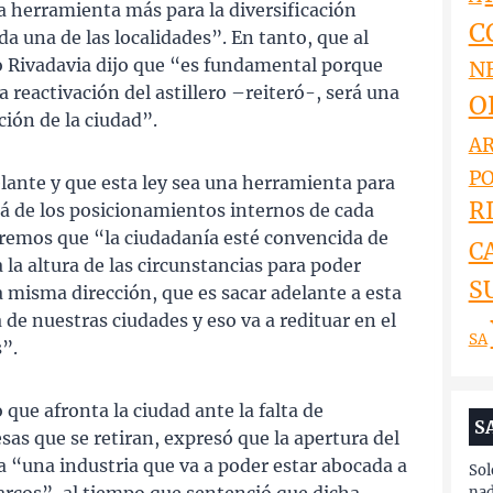
a herramienta más para la diversificación
C
da una de las localidades”. En tanto, que al
 Rivadavia dijo que “es fundamental porque
N
 reactivación del astillero –reiteró-, será una
O
ción de la ciudad”.
AR
PO
lante y que esta ley sea una herramienta para
RI
lá de los posicionamientos internos de cada
eremos que “la ciudadanía esté convencida de
C
 a la altura de las circunstancias para poder
S
 misma dirección, que es sacar adelante a esta
 de nuestras ciudades y eso va a redituar en el
SA
”.
que afronta la ciudad ante la falta de
S
s que se retiran, expresó que la apertura del
a “una industria que va a poder estar abocada a
Sol
nad