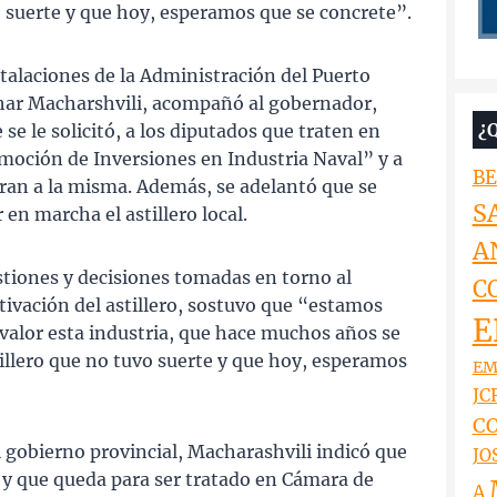
 suerte y que hoy, esperamos que se concrete”.
stalaciones de la Administración del Puerto
har Macharshvili, acompañó al gobernador,
¿
se le solicitó, a los diputados que traten en
moción de Inversiones en Industria Naval” y a
BE
eran a la misma. Además, se adelantó que se
S
 en marcha el astillero local.
A
estiones y decisiones tomadas en torno al
C
tivación del astillero, sostuvo que “estamos
E
valor esta industria, que hace muchos años se
illero que no tuvo suerte y que hoy, esperamos
EM
JCR
CO
l gobierno provincial, Macharashvili indicó que
JO
 y que queda para ser tratado en Cámara de
A