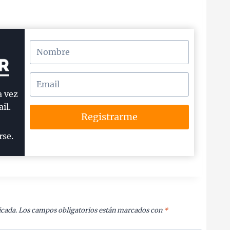
a vez
il.
Registrarme
rse.
icada.
Los campos obligatorios están marcados con
*