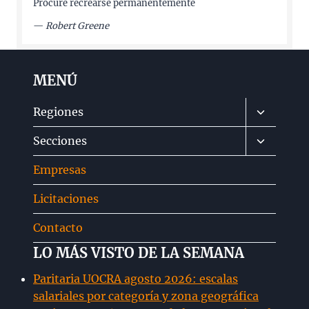
Procure recrearse permanentemente
—
Robert Greene
MENÚ
Alternar
Regiones
menú
Alternar
Secciones
hijo
menú
Empresas
hijo
Licitaciones
Contacto
LO MÁS VISTO DE LA SEMANA
Paritaria UOCRA agosto 2026: escalas
salariales por categoría y zona geográfica