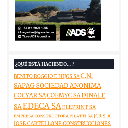
¿QUÉ ESTÁ HACIENDO… ?
C.N.
BENITO ROGGIO E HIJOS SA
SAPAG SOCIEDAD ANONIMA
DINALE
COCYAR SA
COEMYC SA
EDECA SA
SA
ELEPRINT SA
JCR S. A.
EMPRESA CONSTRUCTORA PILATTI SA
JOSE CARTELLONE CONSTRUCCIONES