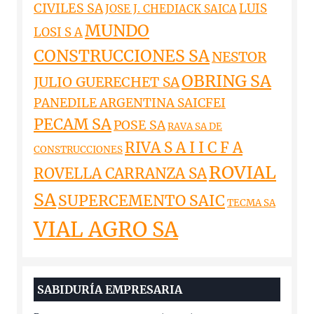
CIVILES SA
LUIS
JOSE J. CHEDIACK SAICA
MUNDO
LOSI S A
CONSTRUCCIONES SA
NESTOR
OBRING SA
JULIO GUERECHET SA
PANEDILE ARGENTINA SAICFEI
PECAM SA
POSE SA
RAVA SA DE
RIVA S A I I C F A
CONSTRUCCIONES
ROVIAL
ROVELLA CARRANZA SA
SA
SUPERCEMENTO SAIC
TECMA SA
VIAL AGRO SA
SABIDURÍA EMPRESARIA