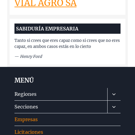
VIAL AGRO SA
SABIDURÍA EMPRESARIA
Tanto si crees que eres capaz como si crees que no eres
capaz, en ambos casos estás en lo cierto
—
Henry Ford
MENÚ
Alternar
Regiones
menú
Alternar
Secciones
hijo
menú
Empresas
hijo
Licitaciones