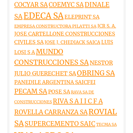
DINALE
COCYAR SA
COEMYC SA
EDECA SA
SA
ELEPRINT SA
JCR S. A.
EMPRESA CONSTRUCTORA PILATTI SA
JOSE CARTELLONE CONSTRUCCIONES
CIVILES SA
LUIS
JOSE J. CHEDIACK SAICA
MUNDO
LOSI S A
CONSTRUCCIONES SA
NESTOR
OBRING SA
JULIO GUERECHET SA
PANEDILE ARGENTINA SAICFEI
PECAM SA
POSE SA
RAVA SA DE
RIVA S A I I C F A
CONSTRUCCIONES
ROVIAL
ROVELLA CARRANZA SA
SA
SUPERCEMENTO SAIC
TECMA SA