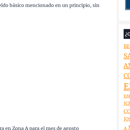
eldo básico mencionado en un principio, sin
¿
BE
S
A
C
E
EM
JCR
CO
JO
ra en Zona A para el mes de agosto
A