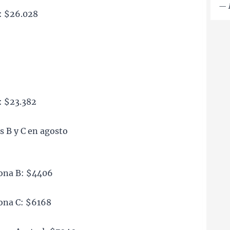
—
s: $26.028
: $23.382
s B y C en agosto
zona B: $4406
zona C: $6168