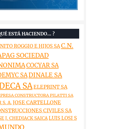
QUÉ ESTÁ HACIENDO… ?
C.N.
NITO ROGGIO E HIJOS SA
APAG SOCIEDAD
NONIMA
COCYAR SA
DINALE SA
OEMYC SA
DECA SA
ELEPRINT SA
PRESA CONSTRUCTORA PILATTI SA
JOSE CARTELLONE
 S. A.
NSTRUCCIONES CIVILES SA
LUIS LOSI S
SE J. CHEDIACK SAICA
MUNDO