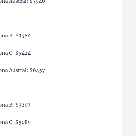
zona Austral: $7940
zona B: $3580
zona C: $5424
zona Austral: $6457
zona B: $3207
zona C: $5089