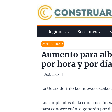
Saltar
al
contenido
Regiones
Secciones
E
ACTUALIDAD
Aumento para alb
por hora y por dí
13/08/2024
La Uocra definió las nuevas escalas 
Los empleados de la construcción ya
para conocer cuánto ganarán por dí