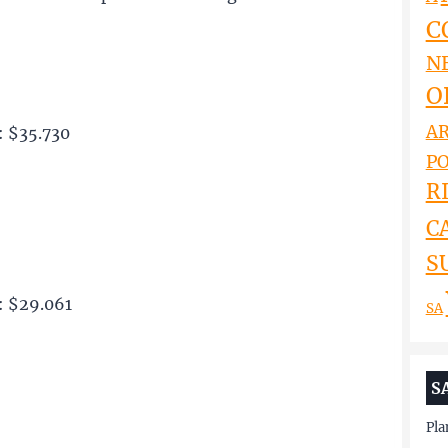
C
N
O
AR
: $35.730
PO
RI
C
S
: $29.061
SA
S
Pla