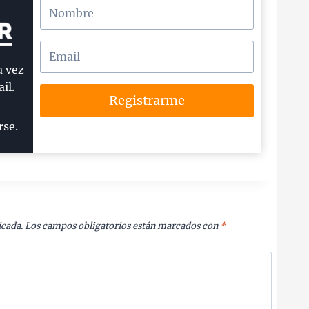
a vez
il.
Registrarme
rse.
icada.
Los campos obligatorios están marcados con
*