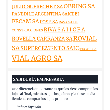
OBRING SA
JULIO GUERECHET SA
PANEDILE ARGENTINA SAICFEI
PECAM SA
POSE SA
RAVA SA DE
RIVA S A I I C F A
CONSTRUCCIONES
ROVIAL
ROVELLA CARRANZA SA
SA
SUPERCEMENTO SAIC
TECMA SA
VIAL AGRO SA
SABIDURÍA EMPRESARIA
Una diferencia importante es que los ricos compran los
lujos al final, mientras que los pobres y la clase media
tienden a comprar los lujos primero
—
Robert Kiyosaki