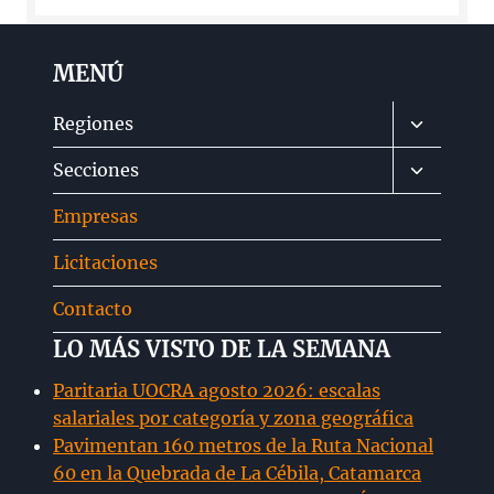
MENÚ
Alternar
Regiones
menú
Alternar
Secciones
hijo
menú
Empresas
hijo
Licitaciones
Contacto
LO MÁS VISTO DE LA SEMANA
Paritaria UOCRA agosto 2026: escalas
salariales por categoría y zona geográfica
Pavimentan 160 metros de la Ruta Nacional
60 en la Quebrada de La Cébila, Catamarca