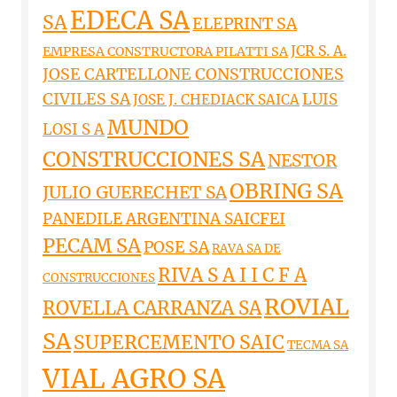
EDECA SA
SA
ELEPRINT SA
JCR S. A.
EMPRESA CONSTRUCTORA PILATTI SA
JOSE CARTELLONE CONSTRUCCIONES
CIVILES SA
LUIS
JOSE J. CHEDIACK SAICA
MUNDO
LOSI S A
CONSTRUCCIONES SA
NESTOR
OBRING SA
JULIO GUERECHET SA
PANEDILE ARGENTINA SAICFEI
PECAM SA
POSE SA
RAVA SA DE
RIVA S A I I C F A
CONSTRUCCIONES
ROVIAL
ROVELLA CARRANZA SA
SA
SUPERCEMENTO SAIC
TECMA SA
VIAL AGRO SA