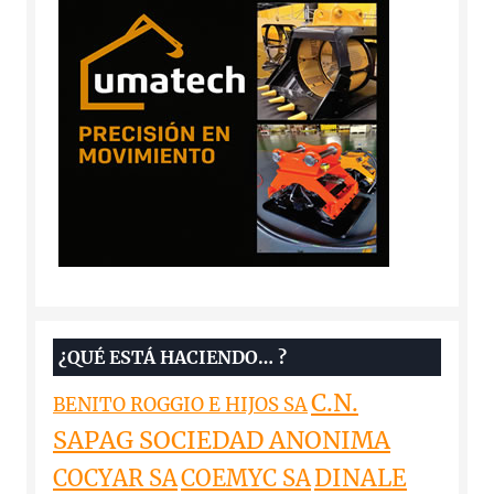
¿QUÉ ESTÁ HACIENDO… ?
C.N.
BENITO ROGGIO E HIJOS SA
SAPAG SOCIEDAD ANONIMA
DINALE
COCYAR SA
COEMYC SA