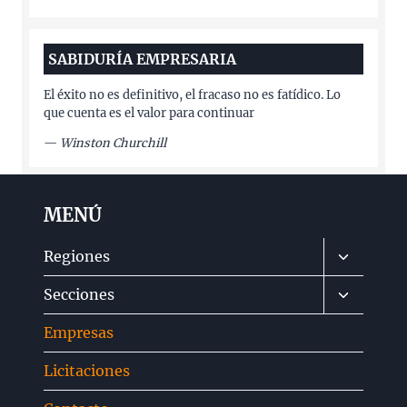
SABIDURÍA EMPRESARIA
El éxito no es definitivo, el fracaso no es fatídico. Lo
que cuenta es el valor para continuar
—
Winston Churchill
MENÚ
Alternar
Regiones
menú
Alternar
Secciones
hijo
menú
Empresas
hijo
Licitaciones