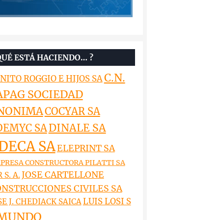
QUÉ ESTÁ HACIENDO… ?
C.N.
NITO ROGGIO E HIJOS SA
APAG SOCIEDAD
NONIMA
COCYAR SA
DINALE SA
OEMYC SA
DECA SA
ELEPRINT SA
PRESA CONSTRUCTORA PILATTI SA
JOSE CARTELLONE
 S. A.
NSTRUCCIONES CIVILES SA
LUIS LOSI S
SE J. CHEDIACK SAICA
MUNDO