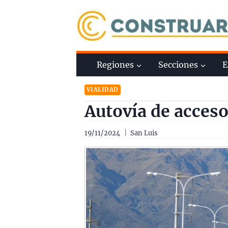
Saltar
al
contenido
Regiones
Secciones
E
VIALIDAD
Autovía de acceso
19/11/2024
San Luis