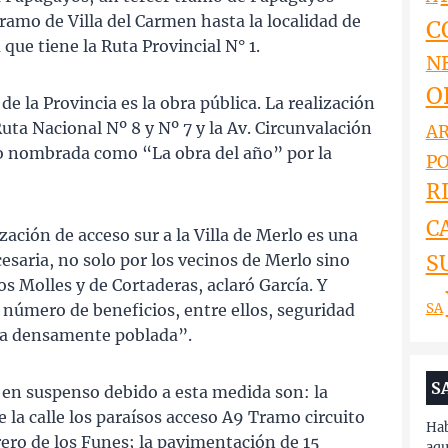
ramo de Villa del Carmen hasta la localidad de
C
que tiene la Ruta Provincial N° 1.
N
O
de la Provincia es la obra pública. La realización
Ruta Nacional Nº 8 y Nº 7 y la Av. Circunvalación
AR
ido nombrada como “La obra del año” por la
PO
RI
C
zación de acceso sur a la Villa de Merlo es una
S
esaria, no solo por los vecinos de Merlo sino
os Molles y de Cortaderas, aclaró García. Y
SA
 número de beneficios, entre ellos, seguridad
ona densamente poblada”.
S
 en suspenso debido a esta medida son: la
 la calle los paraísos acceso A9 Tramo circuito
Hab
ero de los Funes; la pavimentación de 15
aqu