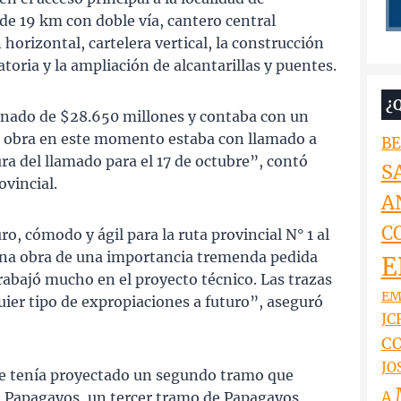
a de 19 km con doble vía, cantero central
orizontal, cartelera vertical, la construcción
atoria y la ampliación de alcantarillas y puentes.
¿
gnado de $28.650 millones y contaba con un
a obra en este momento estaba con llamado a
BE
ura del llamado para el 17 de octubre”, contó
S
ovincial.
A
C
, cómodo y ágil para la ruta provincial N° 1 al
 una obra de una importancia tremenda pedida
E
abajó mucho en el proyecto técnico. Las trazas
EM
ier tipo de expropiaciones a futuro”, aseguró
JCR
CO
JO
se tenía proyectado un segundo tramo que
A
 Papagayos, un tercer tramo de Papagayos