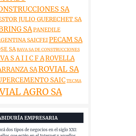
ONSTRUCCIONES SA
ESTOR JULIO GUERECHET SA
BRING SA
PANEDILE
PECAM SA
GENTINA SAICFEI
SE SA
RAVA SA DE CONSTRUCCIONES
VA S A I I C F A
ROVELLA
ROVIAL SA
ARRANZA SA
UPERCEMENTO SAIC
TECMA
VIAL AGRO SA
ABIDURÍA EMPRESARIA
rá dos tipos de negocios en el siglo XXI:
ellos que estén en el Internet y aquellos