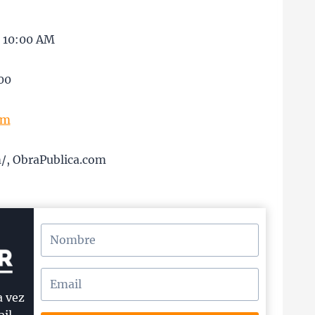
s 10:00 AM
00
om
m/, ObraPublica.com
a vez