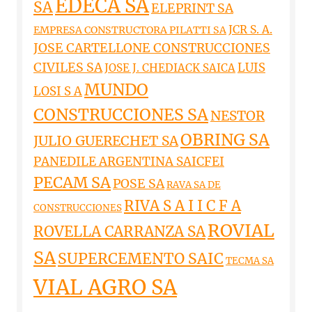
EDECA SA
SA
ELEPRINT SA
JCR S. A.
EMPRESA CONSTRUCTORA PILATTI SA
JOSE CARTELLONE CONSTRUCCIONES
CIVILES SA
LUIS
JOSE J. CHEDIACK SAICA
MUNDO
LOSI S A
CONSTRUCCIONES SA
NESTOR
OBRING SA
JULIO GUERECHET SA
PANEDILE ARGENTINA SAICFEI
PECAM SA
POSE SA
RAVA SA DE
RIVA S A I I C F A
CONSTRUCCIONES
ROVIAL
ROVELLA CARRANZA SA
SA
SUPERCEMENTO SAIC
TECMA SA
VIAL AGRO SA