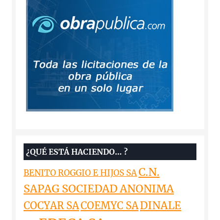
¿QUÉ ESTÁ HACIENDO… ?
C.N.
BENITO ROGGIO E HIJOS SA
SAPAG SOCIEDAD ANONIMA
DINALE
COCYAR SA
COEMYC SA