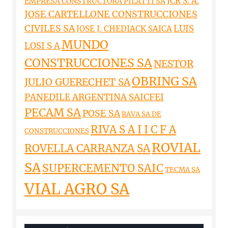
JCR S. A.
EMPRESA CONSTRUCTORA PILATTI SA
JOSE CARTELLONE CONSTRUCCIONES
CIVILES SA
LUIS
JOSE J. CHEDIACK SAICA
MUNDO
LOSI S A
CONSTRUCCIONES SA
NESTOR
OBRING SA
JULIO GUERECHET SA
PANEDILE ARGENTINA SAICFEI
PECAM SA
POSE SA
RAVA SA DE
RIVA S A I I C F A
CONSTRUCCIONES
ROVIAL
ROVELLA CARRANZA SA
SA
SUPERCEMENTO SAIC
TECMA SA
VIAL AGRO SA