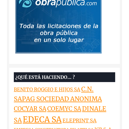
¿QUÉ ESTÁ HACIENDO… ?
C.N.
BENITO ROGGIO E HIJOS SA
SAPAG SOCIEDAD ANONIMA
DINALE
COCYAR SA
COEMYC SA
EDECA SA
SA
ELEPRINT SA