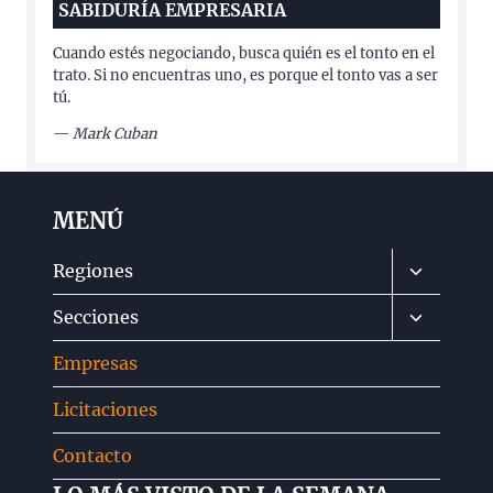
SABIDURÍA EMPRESARIA
Cuando estés negociando, busca quién es el tonto en el
trato. Si no encuentras uno, es porque el tonto vas a ser
tú.
—
Mark Cuban
MENÚ
Alternar
Regiones
menú
Alternar
Secciones
hijo
menú
Empresas
hijo
Licitaciones
Contacto