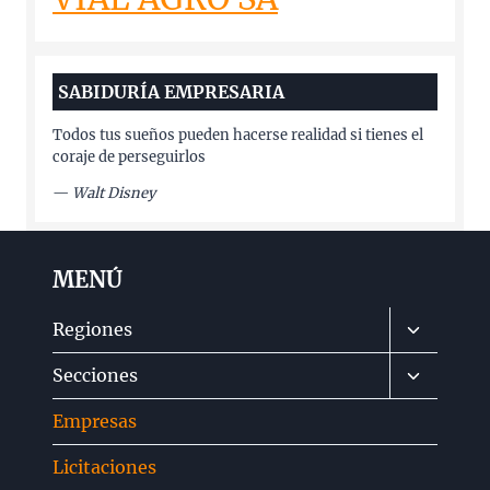
SABIDURÍA EMPRESARIA
Todos tus sueños pueden hacerse realidad si tienes el
coraje de perseguirlos
—
Walt Disney
MENÚ
Alternar
Regiones
menú
Alternar
Secciones
hijo
menú
Empresas
hijo
Licitaciones