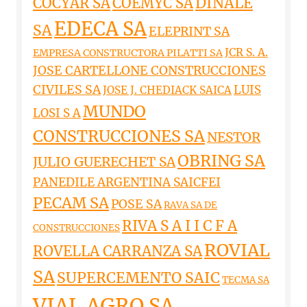
DINALE
COCYAR SA
COEMYC SA
EDECA SA
SA
ELEPRINT SA
JCR S. A.
EMPRESA CONSTRUCTORA PILATTI SA
JOSE CARTELLONE CONSTRUCCIONES
CIVILES SA
LUIS
JOSE J. CHEDIACK SAICA
MUNDO
LOSI S A
CONSTRUCCIONES SA
NESTOR
OBRING SA
JULIO GUERECHET SA
PANEDILE ARGENTINA SAICFEI
PECAM SA
POSE SA
RAVA SA DE
RIVA S A I I C F A
CONSTRUCCIONES
ROVIAL
ROVELLA CARRANZA SA
SA
SUPERCEMENTO SAIC
TECMA SA
VIAL AGRO SA