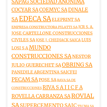
SAPAG SOCIEDAD ANONIMA
DINALE
COCYAR SA
COEMYC SA
EDECA SA
SA
ELEPRINT SA
JCR S. A.
EMPRESA CONSTRUCTORA PILATTI SA
JOSE CARTELLONE CONSTRUCCIONES
CIVILES SA
LUIS
JOSE J. CHEDIACK SAICA
MUNDO
LOSI S A
CONSTRUCCIONES SA
NESTOR
OBRING SA
JULIO GUERECHET SA
PANEDILE ARGENTINA SAICFEI
PECAM SA
POSE SA
RAVA SA DE
RIVA S A I I C F A
CONSTRUCCIONES
ROVIAL
ROVELLA CARRANZA SA
SA
SUPERCEMENTO SAIC
TECMA SA