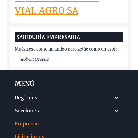
VIAL AGRO SA
SABIDURÍA EMPRESARIA
Muéstrese como un amigo pero actúe como un espía
—
Robert Greene
MENÚ
Alternar
Regiones
menú
Alternar
Secciones
hijo
menú
Empresas
hijo
Licitaciones