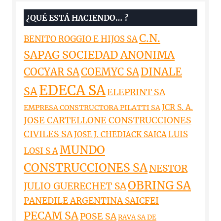
¿QUÉ ESTÁ HACIENDO… ?
C.N.
BENITO ROGGIO E HIJOS SA
SAPAG SOCIEDAD ANONIMA
DINALE
COCYAR SA
COEMYC SA
EDECA SA
SA
ELEPRINT SA
JCR S. A.
EMPRESA CONSTRUCTORA PILATTI SA
JOSE CARTELLONE CONSTRUCCIONES
CIVILES SA
LUIS
JOSE J. CHEDIACK SAICA
MUNDO
LOSI S A
CONSTRUCCIONES SA
NESTOR
OBRING SA
JULIO GUERECHET SA
PANEDILE ARGENTINA SAICFEI
PECAM SA
POSE SA
RAVA SA DE