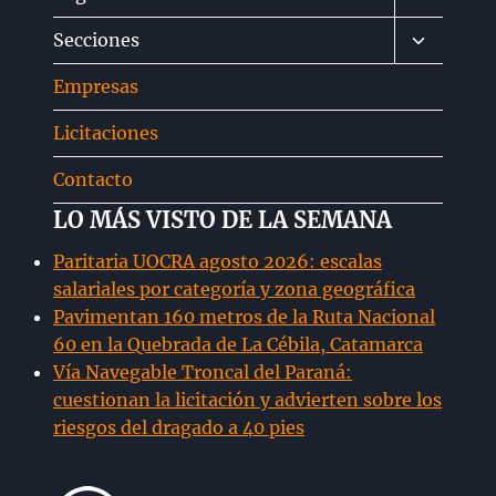
menú
Alternar
Secciones
hijo
menú
Empresas
hijo
Licitaciones
Contacto
LO MÁS VISTO DE LA SEMANA
Paritaria UOCRA agosto 2026: escalas
salariales por categoría y zona geográfica
Pavimentan 160 metros de la Ruta Nacional
60 en la Quebrada de La Cébila, Catamarca
Vía Navegable Troncal del Paraná:
cuestionan la licitación y advierten sobre los
riesgos del dragado a 40 pies