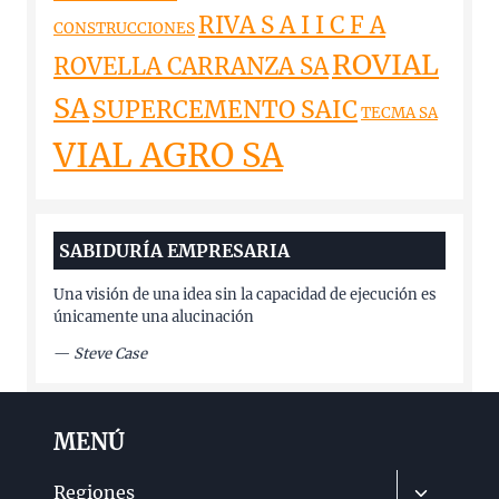
RIVA S A I I C F A
CONSTRUCCIONES
ROVIAL
ROVELLA CARRANZA SA
SA
SUPERCEMENTO SAIC
TECMA SA
VIAL AGRO SA
SABIDURÍA EMPRESARIA
Una visión de una idea sin la capacidad de ejecución es
únicamente una alucinación
—
Steve Case
MENÚ
Alternar
Regiones