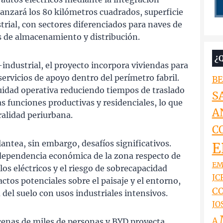
canzará los 80 kilómetros cuadrados, superficie
rial, con sectores diferenciados para naves de
s de almacenamiento y distribución.
¿
-industrial, el proyecto incorpora viviendas para
ervicios de apoyo dentro del perímetro fabril.
BE
idad operativa reduciendo tiempos de traslado
S
s funciones productivas y residenciales, lo que
A
alidad periurbana.
C
antea, sin embargo, desafíos significativos.
E
 dependencia económica de la zona respecto de
EM
os eléctricos y el riesgo de sobrecapacidad
JCR
ctos potenciales sobre el paisaje y el entorno,
CO
del suelo con usos industriales intensivos.
JO
A
enas de miles de personas y BYD proyecta