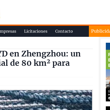
Publicid
mpresas
Licitaciones
Contacto
YD en Zhengzhou: un
ial de 80 km² para