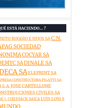
QUÉ ESTÁ HACIENDO… ?
C.N.
NITO ROGGIO E HIJOS SA
APAG SOCIEDAD
NONIMA
COCYAR SA
DINALE SA
OEMYC SA
DECA SA
ELEPRINT SA
PRESA CONSTRUCTORA PILATTI SA
JOSE CARTELLONE
 S. A.
NSTRUCCIONES CIVILES SA
LUIS LOSI S
SE J. CHEDIACK SAICA
MUNDO