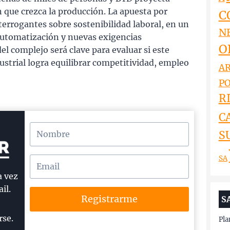
 que crezca la producción. La apuesta por
C
errogantes sobre sostenibilidad laboral, en un
N
automatización y nuevas exigencias
O
l complejo será clave para evaluar si este
strial logra equilibrar competitividad, empleo
AR
PO
RI
C
S
SA
a vez
il.
Registrarme
S
rse.
Pla