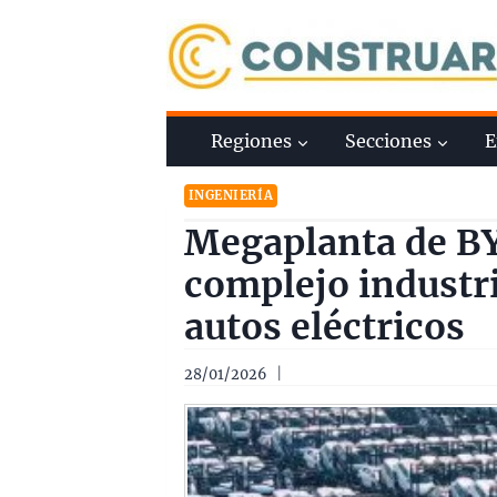
Saltar
al
contenido
Regiones
Secciones
E
INGENIERÍA
Megaplanta de B
complejo industr
autos eléctricos
28/01/2026