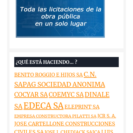
¿QUÉ ESTÁ HACIENDO… ?
C.N.
BENITO ROGGIO E HIJOS SA
SAPAG SOCIEDAD ANONIMA
DINALE
COCYAR SA
COEMYC SA
EDECA SA
SA
ELEPRINT SA
JCR S. A.
EMPRESA CONSTRUCTORA PILATTI SA
JOSE CARTELLONE CONSTRUCCIONES
CIVILES SA
LUIS
JOSE J. CHEDIACK SAICA