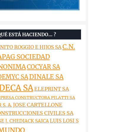
QUÉ ESTÁ HACIENDO… ?
C.N.
NITO ROGGIO E HIJOS SA
APAG SOCIEDAD
NONIMA
COCYAR SA
DINALE SA
OEMYC SA
DECA SA
ELEPRINT SA
PRESA CONSTRUCTORA PILATTI SA
JOSE CARTELLONE
 S. A.
NSTRUCCIONES CIVILES SA
LUIS LOSI S
SE J. CHEDIACK SAICA
MUNDO