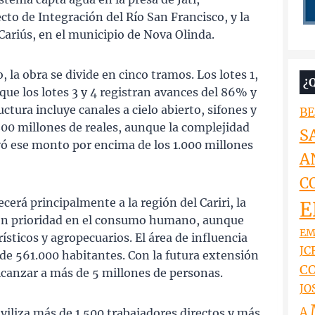
cto de Integración del Río San Francisco, y la
Cariús, en el municipio de Nova Olinda.
, la obra se divide en cinco tramos. Los lotes 1,
¿
que los lotes 3 y 4 registran avances del 86% y
tura incluye canales a cielo abierto, sifones y
BE
 800 millones de reales, aunque la complejidad
S
evó ese monto por encima de los 1.000 millones
A
C
cerá principalmente a la región del Cariri, la
E
on prioridad en el consumo humano, aunque
EM
ísticos y agropecuarios. El área de influencia
JCR
de 561.000 habitantes. Con la futura extensión
CO
alcanzar a más de 5 millones de personas.
JO
A
viliza más de 1.500 trabajadores directos y más