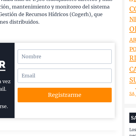
ción, mantenimiento y monitoreo del sistema
C
Gestión de Recursos Hídricos (Cogerh), que
N
es distribuidos.
O
AR
PO
RI
C
S
a vez
il.
SA
Registrarme
rse.
S
Los
nec