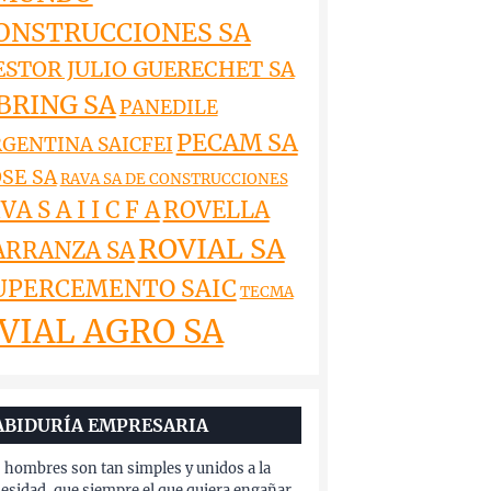
ONSTRUCCIONES SA
ESTOR JULIO GUERECHET SA
BRING SA
PANEDILE
PECAM SA
GENTINA SAICFEI
SE SA
RAVA SA DE CONSTRUCCIONES
VA S A I I C F A
ROVELLA
ROVIAL SA
ARRANZA SA
UPERCEMENTO SAIC
TECMA
VIAL AGRO SA
ABIDURÍA EMPRESARIA
 hombres son tan simples y unidos a la
esidad, que siempre el que quiera engañar