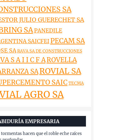
ONSTRUCCIONES SA
ESTOR JULIO GUERECHET SA
BRING SA
PANEDILE
PECAM SA
GENTINA SAICFEI
SE SA
RAVA SA DE CONSTRUCCIONES
VA S A I I C F A
ROVELLA
ROVIAL SA
ARRANZA SA
UPERCEMENTO SAIC
TECMA
VIAL AGRO SA
ABIDURÍA EMPRESARIA
 tormentas hacen que el roble eche raíces
 profundas.