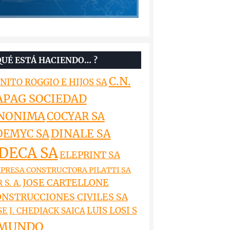
QUÉ ESTÁ HACIENDO… ?
C.N.
NITO ROGGIO E HIJOS SA
APAG SOCIEDAD
NONIMA
COCYAR SA
DINALE SA
OEMYC SA
DECA SA
ELEPRINT SA
PRESA CONSTRUCTORA PILATTI SA
JOSE CARTELLONE
 S. A.
NSTRUCCIONES CIVILES SA
LUIS LOSI S
SE J. CHEDIACK SAICA
MUNDO