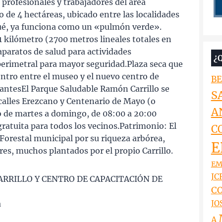
 profesionales y trabajadores del área
o de 4 hectáreas, ubicado entre las localidades
gué, ya funciona como un «pulmón verde».
1 kilómetro (2700 metros lineales totales en
paratos de salud para actividades
¿
perimetral para mayor seguridad.Plaza seca que
ntro entre el museo y el nuevo centro de
BE
tantesEl Parque Saludable Ramón Carrillo se
S
 calles Erezcano y Centenario de Mayo (o
A
o de martes a domingo, de 08:00 a 20:00
gratuita para todos los vecinos.Patrimonio: El
C
Forestal municipal por su riqueza arbórea,
E
es, muchos plantados por el propio Carrillo.
EM
JCR
RRILLO Y CENTRO DE CAPACITACIÓN DE
CO
JO
a
A