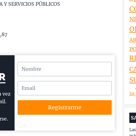
 Y SERVICIOS PÚBLICOS
C
N
O
,87
AR
PO
RI
C
S
a vez
SA
il.
Registrarme
S
rse.
Las
más