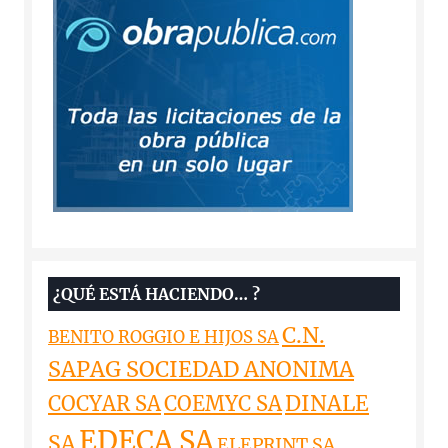
¿QUÉ ESTÁ HACIENDO… ?
C.N.
BENITO ROGGIO E HIJOS SA
SAPAG SOCIEDAD ANONIMA
DINALE
COCYAR SA
COEMYC SA
EDECA SA
SA
ELEPRINT SA