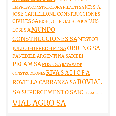
JCR S. A.
EMPRESA CONSTRUCTORA PILATTI SA
JOSE CARTELLONE CONSTRUCCIONES
CIVILES SA
LUIS
JOSE J. CHEDIACK SAICA
MUNDO
LOSI S A
CONSTRUCCIONES SA
NESTOR
OBRING SA
JULIO GUERECHET SA
PANEDILE ARGENTINA SAICFEI
PECAM SA
POSE SA
RAVA SA DE
RIVA S A I I C F A
CONSTRUCCIONES
ROVIAL
ROVELLA CARRANZA SA
SA
SUPERCEMENTO SAIC
TECMA SA
VIAL AGRO SA