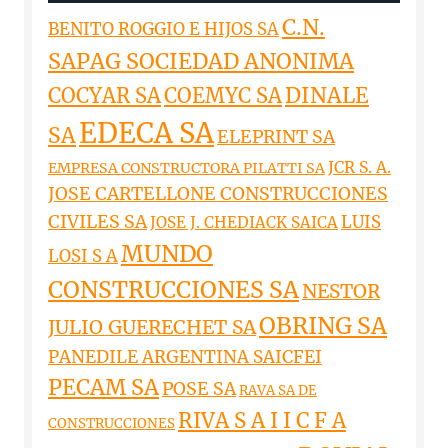
C.N.
BENITO ROGGIO E HIJOS SA
SAPAG SOCIEDAD ANONIMA
DINALE
COCYAR SA
COEMYC SA
EDECA SA
SA
ELEPRINT SA
JCR S. A.
EMPRESA CONSTRUCTORA PILATTI SA
JOSE CARTELLONE CONSTRUCCIONES
CIVILES SA
LUIS
JOSE J. CHEDIACK SAICA
MUNDO
LOSI S A
CONSTRUCCIONES SA
NESTOR
OBRING SA
JULIO GUERECHET SA
PANEDILE ARGENTINA SAICFEI
PECAM SA
POSE SA
RAVA SA DE
RIVA S A I I C F A
CONSTRUCCIONES