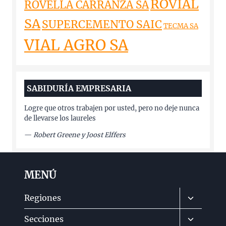
ROVIAL
ROVELLA CARRANZA SA
SA
SUPERCEMENTO SAIC
TECMA SA
VIAL AGRO SA
SABIDURÍA EMPRESARIA
Logre que otros trabajen por usted, pero no deje nunca
de llevarse los laureles
—
Robert Greene y Joost Elffers
MENÚ
Alternar
Regiones
menú
Alternar
Secciones
hijo