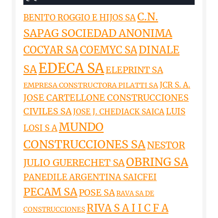
C.N.
BENITO ROGGIO E HIJOS SA
SAPAG SOCIEDAD ANONIMA
DINALE
COCYAR SA
COEMYC SA
EDECA SA
SA
ELEPRINT SA
JCR S. A.
EMPRESA CONSTRUCTORA PILATTI SA
JOSE CARTELLONE CONSTRUCCIONES
CIVILES SA
LUIS
JOSE J. CHEDIACK SAICA
MUNDO
LOSI S A
CONSTRUCCIONES SA
NESTOR
OBRING SA
JULIO GUERECHET SA
PANEDILE ARGENTINA SAICFEI
PECAM SA
POSE SA
RAVA SA DE
RIVA S A I I C F A
CONSTRUCCIONES