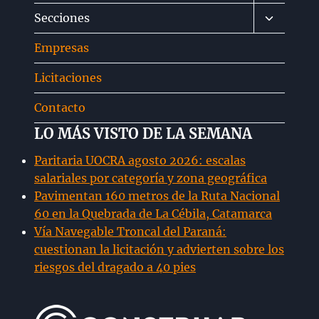
menú
Alternar
Secciones
hijo
menú
Empresas
hijo
Licitaciones
Contacto
LO MÁS VISTO DE LA SEMANA
Paritaria UOCRA agosto 2026: escalas
salariales por categoría y zona geográfica
Pavimentan 160 metros de la Ruta Nacional
60 en la Quebrada de La Cébila, Catamarca
Vía Navegable Troncal del Paraná:
cuestionan la licitación y advierten sobre los
riesgos del dragado a 40 pies