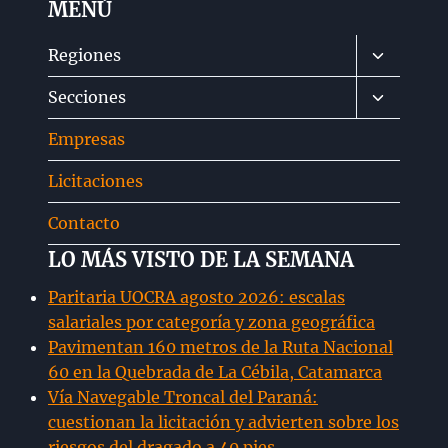
MENÚ
Alternar
Regiones
menú
Alternar
Secciones
hijo
menú
Empresas
hijo
Licitaciones
Contacto
LO MÁS VISTO DE LA SEMANA
Paritaria UOCRA agosto 2026: escalas
salariales por categoría y zona geográfica
Pavimentan 160 metros de la Ruta Nacional
60 en la Quebrada de La Cébila, Catamarca
Vía Navegable Troncal del Paraná:
cuestionan la licitación y advierten sobre los
riesgos del dragado a 40 pies