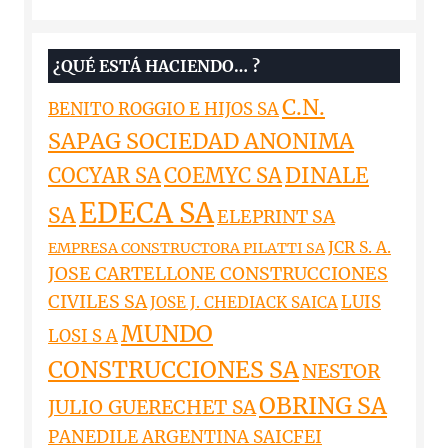
¿QUÉ ESTÁ HACIENDO… ?
C.N.
BENITO ROGGIO E HIJOS SA
SAPAG SOCIEDAD ANONIMA
DINALE
COCYAR SA
COEMYC SA
EDECA SA
SA
ELEPRINT SA
JCR S. A.
EMPRESA CONSTRUCTORA PILATTI SA
JOSE CARTELLONE CONSTRUCCIONES
CIVILES SA
LUIS
JOSE J. CHEDIACK SAICA
MUNDO
LOSI S A
CONSTRUCCIONES SA
NESTOR
OBRING SA
JULIO GUERECHET SA
PANEDILE ARGENTINA SAICFEI