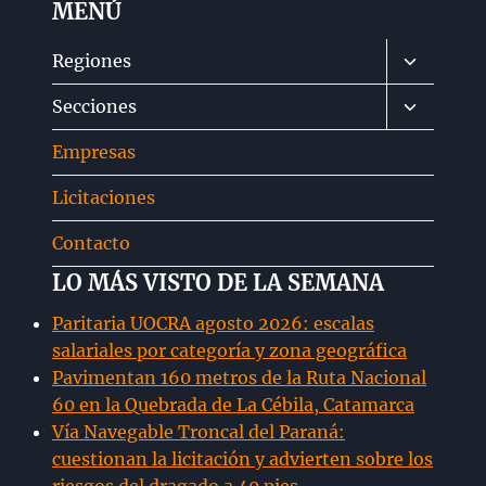
MENÚ
Alternar
Regiones
menú
Alternar
Secciones
hijo
menú
Empresas
hijo
Licitaciones
Contacto
LO MÁS VISTO DE LA SEMANA
Paritaria UOCRA agosto 2026: escalas
salariales por categoría y zona geográfica
Pavimentan 160 metros de la Ruta Nacional
60 en la Quebrada de La Cébila, Catamarca
Vía Navegable Troncal del Paraná:
cuestionan la licitación y advierten sobre los