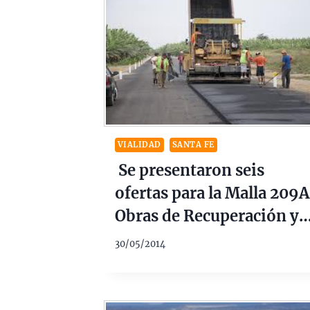
VIALIDAD
SANTA FE
Se presentaron seis
ofertas para la Malla 209A
Obras de Recuperación y
Mantenimiento de la Rut
30/05/2014
Nacional Nº 98 de la
Dirección Nacional de
Vialidad. $181 Millones