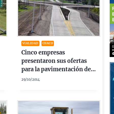
VIALIDAD
CHACO
Cinco empresas
presentaron sus ofertas
para la pavimentación de
la Ruta Provincial Nº 9
29/10/2014
entre Miraflores y Las
Hacheras $213 Millones