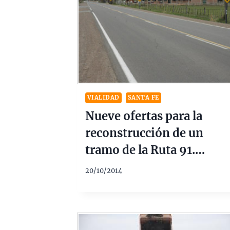
VIALIDAD
SANTA FE
Nueve ofertas para la
reconstrucción de un
tramo de la Ruta 91.
$100/140 Millones.
20/10/2014