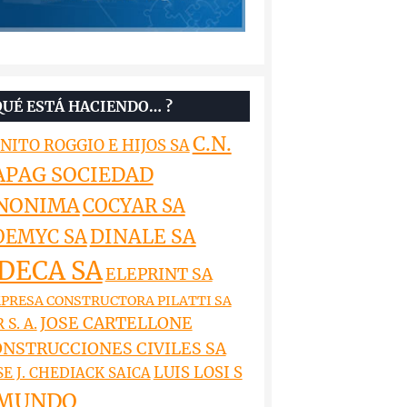
QUÉ ESTÁ HACIENDO… ?
C.N.
NITO ROGGIO E HIJOS SA
APAG SOCIEDAD
NONIMA
COCYAR SA
DINALE SA
OEMYC SA
DECA SA
ELEPRINT SA
PRESA CONSTRUCTORA PILATTI SA
JOSE CARTELLONE
 S. A.
NSTRUCCIONES CIVILES SA
LUIS LOSI S
SE J. CHEDIACK SAICA
MUNDO