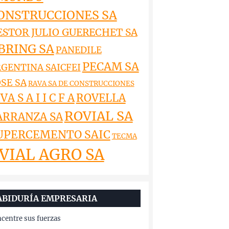
ONSTRUCCIONES SA
ESTOR JULIO GUERECHET SA
BRING SA
PANEDILE
PECAM SA
GENTINA SAICFEI
SE SA
RAVA SA DE CONSTRUCCIONES
VA S A I I C F A
ROVELLA
ROVIAL SA
ARRANZA SA
UPERCEMENTO SAIC
TECMA
VIAL AGRO SA
ABIDURÍA EMPRESARIA
centre sus fuerzas