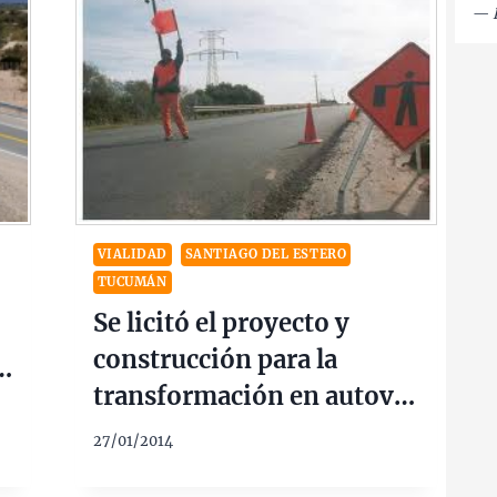
—
VIALIDAD
SANTIAGO DEL ESTERO
TUCUMÁN
Se licitó el proyecto y
construcción para la
ia
transformación en autovía
de la ruta nacional Nº9,
27/01/2014
provincias Santiago del