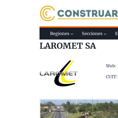
Saltar
al
contenido
Regiones
Secciones
E
LAROMET SA
Web:
CUIT: