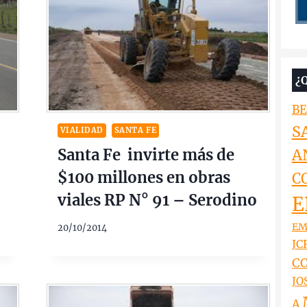
¿
BE
S
VIALIDAD
SANTA FE
Santa Fe invirte más de
A
$100 millones en obras
C
viales RP N° 91 – Serodino
E
EM
20/10/2014
JCR
CO
JO
A