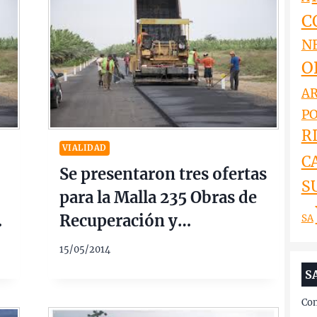
C
N
O
AR
PO
RI
VIALIDAD
C
Se presentaron tres ofertas
S
para la Malla 235 Obras de
Recuperación y
SA
a
Mantenimiento de la Ruta
15/05/2014
Nacional Nº 1V09 de la
S
Dirección Nacional de
Con
Vialidad. $278 Millones