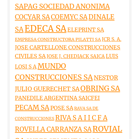
SAPAG SOCIEDAD ANONIMA
DINALE
COCYAR SA
COEMYC SA
EDECA SA
SA
ELEPRINT SA
JCR S. A.
EMPRESA CONSTRUCTORA PILATTI SA
JOSE CARTELLONE CONSTRUCCIONES
CIVILES SA
LUIS
JOSE J. CHEDIACK SAICA
MUNDO
LOSI S A
CONSTRUCCIONES SA
NESTOR
OBRING SA
JULIO GUERECHET SA
PANEDILE ARGENTINA SAICFEI
PECAM SA
POSE SA
RAVA SA DE
RIVA S A I I C F A
CONSTRUCCIONES
ROVIAL
ROVELLA CARRANZA SA