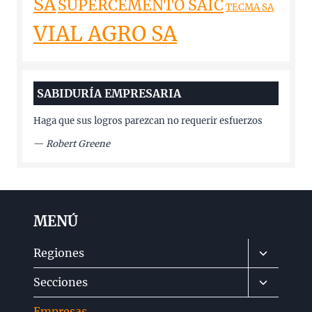
SA
SUPERCEMENTO SAIC
TECMA SA
VIAL AGRO SA
SABIDURÍA EMPRESARIA
Haga que sus logros parezcan no requerir esfuerzos
—
Robert Greene
MENÚ
Alternar
Regiones
menú
Alternar
Secciones
hijo
menú
Empresas