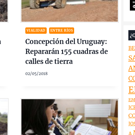
VIALIDAD
ENTRE RÍOS
¿
a
Concepción del Uruguay:
BE
Repararán 155 cuadras de
S
calles de tierra
A
$
02/05/2018
C
E
EM
JCR
CO
JO
A