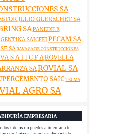
ONSTRUCCIONES SA
ESTOR JULIO GUERECHET SA
BRING SA
PANEDILE
PECAM SA
GENTINA SAICFEI
SE SA
RAVA SA DE CONSTRUCCIONES
VA S A I I C F A
ROVELLA
ROVIAL SA
ARRANZA SA
UPERCEMENTO SAIC
TECMA
VIAL AGRO SA
ABIDURÍA EMPRESARIA
en los inicios no puedes alimentar a tu
ipo con 2 pizzas, es que es demasiado