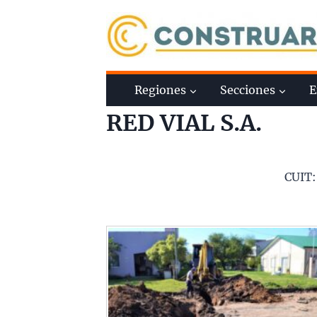
Saltar
al
contenido
Regiones
Secciones
E
RED VIAL S.A.
CUIT: