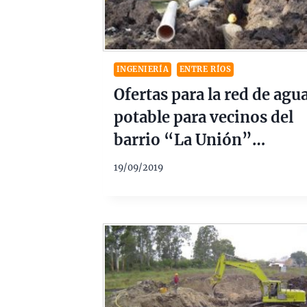
INGENIERÍA
ENTRE RÍOS
Ofertas para la red de agu
potable para vecinos del
barrio “La Unión”
Concepción del Uruguay 
19/09/2019
1 Millón