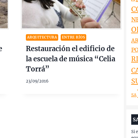
C
N
O
ARQUITECTURA
ENTRE RÍOS
AR
e
Restauración el edificio de
PO
la escuela de música “Celia
RI
Torrá”
C
S
23/09/2016
SA
S
Si 
equ