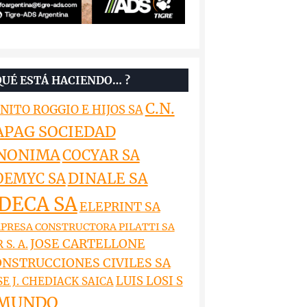
QUÉ ESTÁ HACIENDO… ?
C.N.
NITO ROGGIO E HIJOS SA
APAG SOCIEDAD
NONIMA
COCYAR SA
DINALE SA
OEMYC SA
DECA SA
ELEPRINT SA
PRESA CONSTRUCTORA PILATTI SA
JOSE CARTELLONE
 S. A.
NSTRUCCIONES CIVILES SA
LUIS LOSI S
SE J. CHEDIACK SAICA
MUNDO