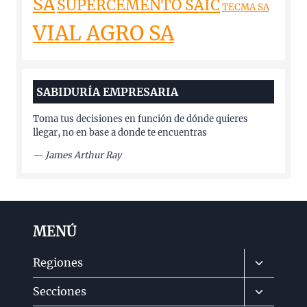
SA
SUPERCEMENTO SAIC
TECMA SA
VIAL AGRO SA
SABIDURÍA EMPRESARIA
Toma tus decisiones en función de dónde quieres
llegar, no en base a donde te encuentras
—
James Arthur Ray
MENÚ
Alternar
Regiones
menú
Alternar
Secciones
hijo
menú