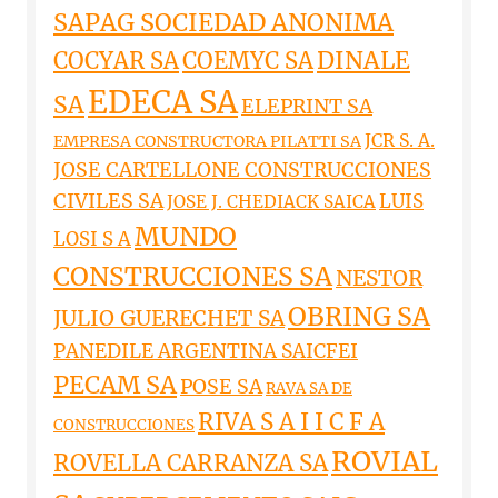
SAPAG SOCIEDAD ANONIMA
DINALE
COCYAR SA
COEMYC SA
EDECA SA
SA
ELEPRINT SA
JCR S. A.
EMPRESA CONSTRUCTORA PILATTI SA
JOSE CARTELLONE CONSTRUCCIONES
CIVILES SA
LUIS
JOSE J. CHEDIACK SAICA
MUNDO
LOSI S A
CONSTRUCCIONES SA
NESTOR
OBRING SA
JULIO GUERECHET SA
PANEDILE ARGENTINA SAICFEI
PECAM SA
POSE SA
RAVA SA DE
RIVA S A I I C F A
CONSTRUCCIONES
ROVIAL
ROVELLA CARRANZA SA