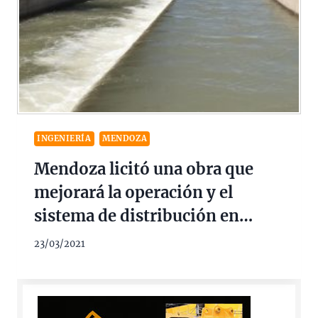
INGENIERÍA
MENDOZA
Mendoza licitó una obra que
mejorará la operación y el
sistema de distribución en
Malargüe $ 29 Millones
23/03/2021