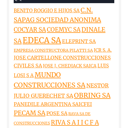
C.N.
BENITO ROGGIO E HIJOS SA
SAPAG SOCIEDAD ANONIMA
DINALE
COCYAR SA
COEMYC SA
EDECA SA
SA
ELEPRINT SA
JCR S. A.
EMPRESA CONSTRUCTORA PILATTI SA
JOSE CARTELLONE CONSTRUCCIONES
CIVILES SA
LUIS
JOSE J. CHEDIACK SAICA
MUNDO
LOSI S A
CONSTRUCCIONES SA
NESTOR
OBRING SA
JULIO GUERECHET SA
PANEDILE ARGENTINA SAICFEI
PECAM SA
POSE SA
RAVA SA DE
RIVA S A I I C F A
CONSTRUCCIONES