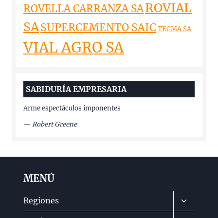
ROVIAL
ROVELLA CARRANZA SA
SA
SUPERCEMENTO SAIC
TECMA SA
VIAL AGRO SA
SABIDURÍA EMPRESARIA
Arme espectáculos imponentes
—
Robert Greene
MENÚ
Alternar
Regiones
menú