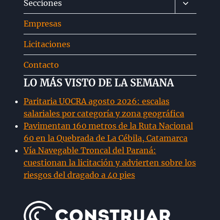
Alternar
Secciones
hijo
menú
Empresas
hijo
Licitaciones
Contacto
LO MÁS VISTO DE LA SEMANA
Paritaria UOCRA agosto 2026: escalas
salariales por categoría y zona geográfica
Pavimentan 160 metros de la Ruta Nacional
60 en la Quebrada de La Cébila, Catamarca
Vía Navegable Troncal del Paraná:
cuestionan la licitación y advierten sobre los
riesgos del dragado a 40 pies